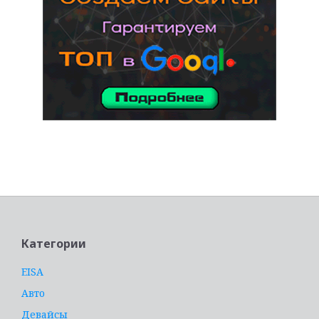
услуги адвоката
Категории
EISA
Авто
Девайсы