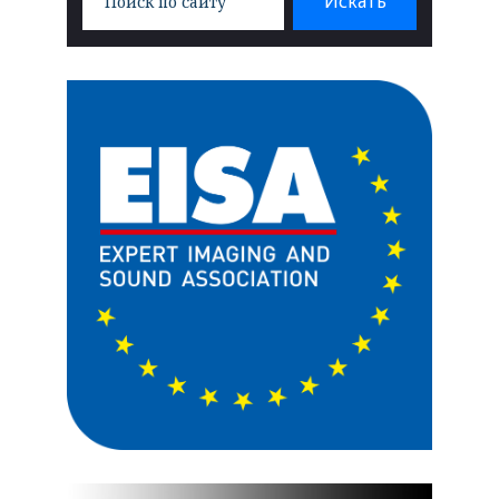
Искать
for: