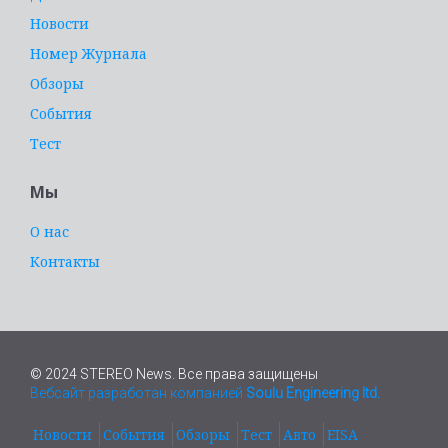
Новости
Номер Журнала
Обзоры
События
Тест
Мы
О нас
Контакты
© 2024 STEREO News. Все права защищены
Вебсайт разработан компанией
Soulu Engineering ltd.
адвокат Киев
Новости
События
Обзоры
Тест
Авто
EISA