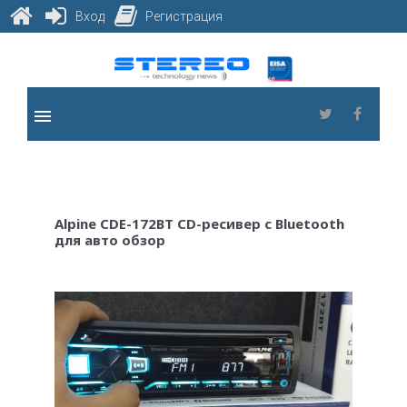
Вход
Регистрация
Skip
to
content
menu
Twitter
Faceb
Alpine CDE-172BT CD-ресивер с Bluetooth
для авто обзор