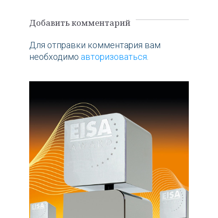
по
Предыдущий
Пост
записям
пост
Добавить комментарий
Для отправки комментария вам
необходимо
авторизоваться
.