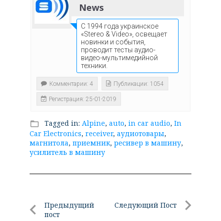
News
С 1994 года украинское
«Stereo & Video», освещает
новинки и события,
проводит тесты аудио-
видео-мультимедийной
техники.
Комментарии: 4
Публикации: 1054
Регистрация: 25-01-2019
Tagged in:
Alpine
,
auto
,
in car audio
,
In
folder_open
Car Electronics
,
receiver
,
аудиотовары
,
магнитола
,
приемник
,
ресивер в машину
,
усилитель в машину
Навигация
Предыдущий
Следующий Пост
пост
Следующи