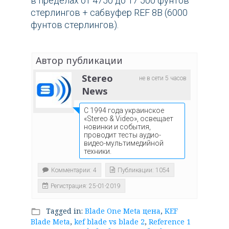
в пределах от 4750 до 17 500 фунтов
стерлингов + сабвуфер REF 8B (6000
фунтов стерлингов).
Автор публикации
Stereo
не в сети 5 часов
News
С 1994 года украинское
«Stereo & Video», освещает
новинки и события,
проводит тесты аудио-
видео-мультимедийной
техники.
Комментарии: 4
Публикации: 1054
Регистрация: 25-01-2019
Tagged in:
Blade One Meta цена
,
KEF
folder_open
Blade Meta
,
kef blade vs blade 2
,
Reference 1