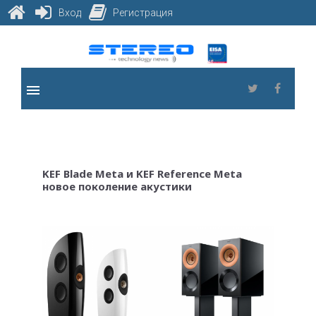
Вход
Регистрация
Skip
to
content
menu
Twitter
Faceb
KEF Blade Meta и KEF Reference Meta
новое поколение акустики