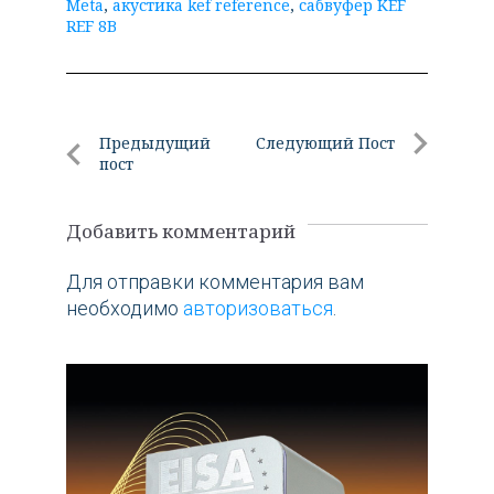
Meta
,
акустика kef reference
,
сабвуфер KEF
REF 8B
Навигация
Предыдущий
Следующий Пост
пост
по
Следующи
Предыдущий
Пост
записям
пост
Добавить комментарий
Для отправки комментария вам
необходимо
авторизоваться
.