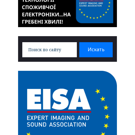
Search
Искать
for: