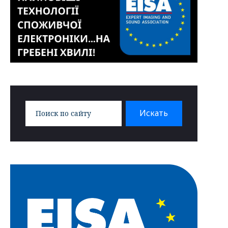
Search
Искать
for: