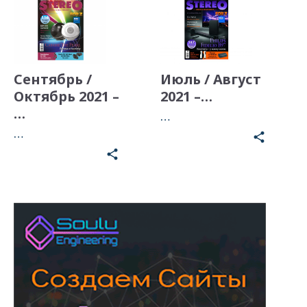
Сентябрь /
Июль / Август
Октябрь 2021 –
2021 –…
…
…
…
share
share