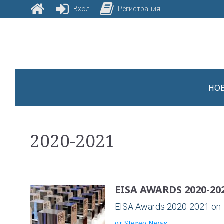
Вход
Регистрация
Skip
to
content
НО
Метка:
2020-2021
2020-
EISA AWARDS 2020-20
2021
EISA Awards 2020-2021 on-
от
Stereo News