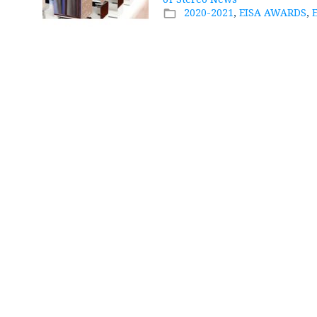
2020-2021
,
EISA AWARDS
,
folder_open