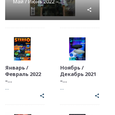
Май / Июнь 2022 –…
share
Январь /
Ноябрь /
Февраль 2022
Декабрь 2021
–…
–…
…
…
share
share