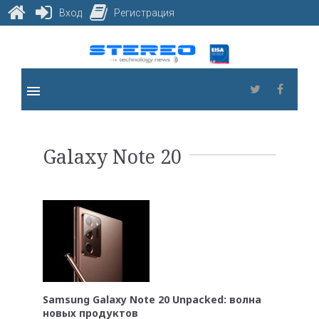
Вход
Регистрация
Skip
to
content
menu
Twitter
Faceb
Метка:
Galaxy Note 20
Galaxy
Note
20
Samsung Galaxy Note 20 Unpacked: волна
новых продуктов