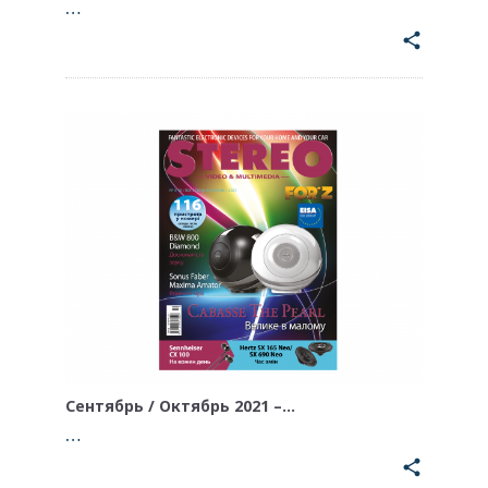
…
share
Сентябрь / Октябрь 2021 –…
…
share