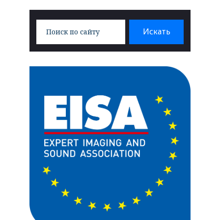
Search
Искать
for: