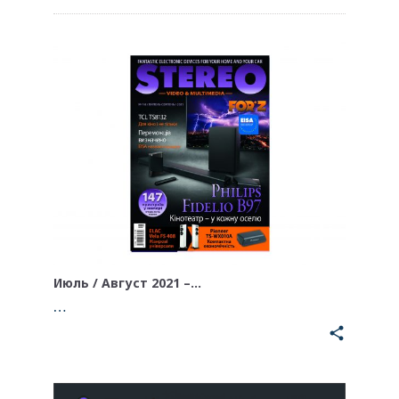
Июль / Август 2021 –…
…
share