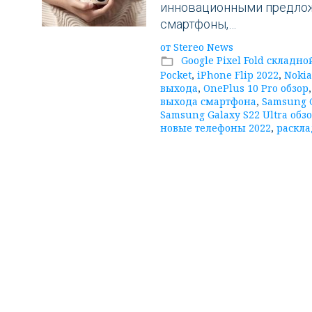
Fold
инновационными предлож
смартфоны,…
складной
от
Stereo News
Google Pixel Fold складн
folder_open
Pocket
,
iPhone Flip 2022
,
Nokia
телефон
выхода
,
OnePlus 10 Pro обзор
выхода смартфона
,
Samsung G
Samsung Galaxy S22 Ultra обз
новые телефоны 2022
,
раскла