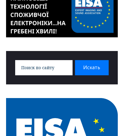
Search
Искать
for: