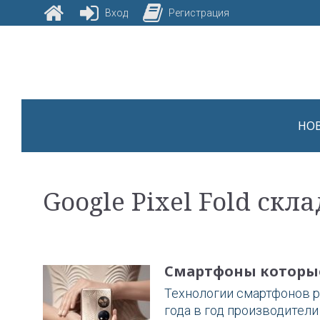
Вход
Регистрация
Skip
to
content
НО
Метка:
Google Pixel Fold скл
Google
Смартфоны которые
Pixel
Технологии смартфонов р
года в год производител