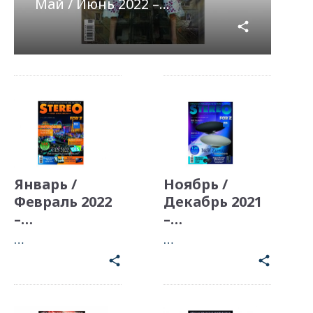
Май / Июнь 2022 –…
share
Январь /
Ноябрь /
Февраль 2022
Декабрь 2021
–…
–…
…
…
share
share