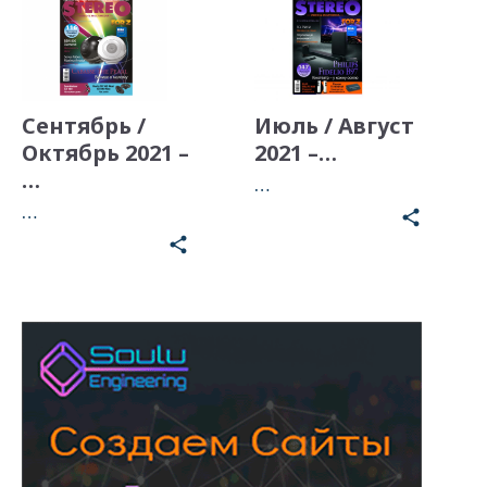
Сентябрь /
Июль / Август
Октябрь 2021 –
2021 –…
…
…
…
share
share