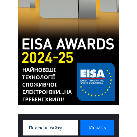
Search
Искать
for: