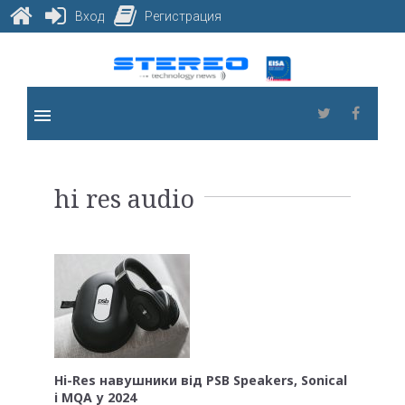
Вход
Регистрация
Skip
to
content
menu
Twitter
Faceb
Метка:
hi res audio
hi
res
audio
Hi-Res навушники від PSB Speakers, Sonical
і MQA у 2024