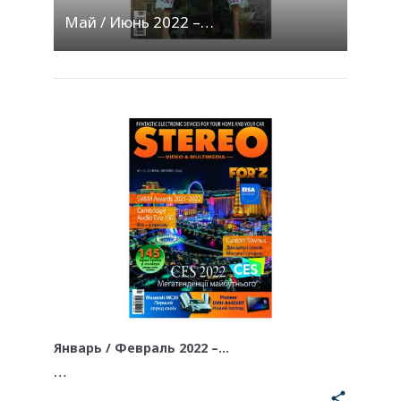
Май / Июнь 2022 –…
Январь / Февраль 2022 –…
…
share