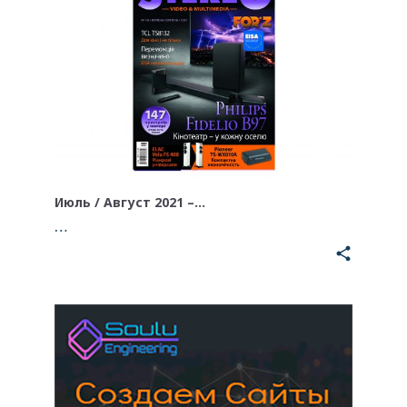
Июль / Август 2021 –…
…
share