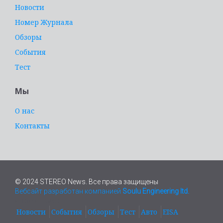
Новости
Номер Журнала
Обзоры
События
Тест
Мы
О нас
Контакты
© 2024 STEREO News. Все права защищены
Вебсайт разработан компанией
Soulu Engineering ltd.
адвокат Киев
Новости
События
Обзоры
Тест
Авто
EISA