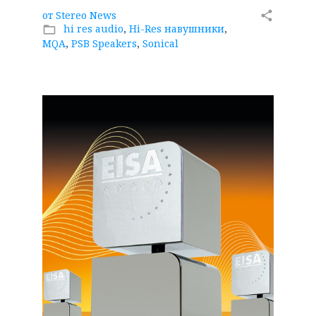
от
Stereo News
share
hi res audio
,
Hi-Res навушники
,
folder_open
MQA
,
PSB Speakers
,
Sonical