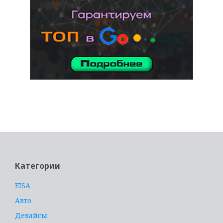
услуги адвоката
Категории
EISA
Авто
Девайсы