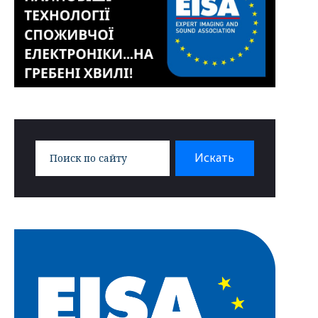
Search
Искать
for: