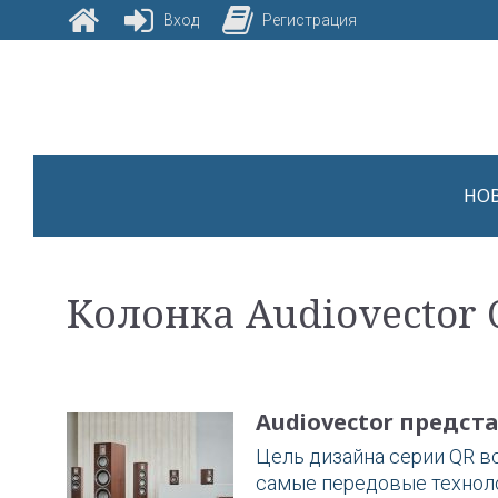
Вход
Регистрация
Skip
to
content
НО
Метка:
Колонка Audiovector 
Колонка
Audiovector предст
Audiovector
Цель дизайна серии QR в
самые передовые техноло