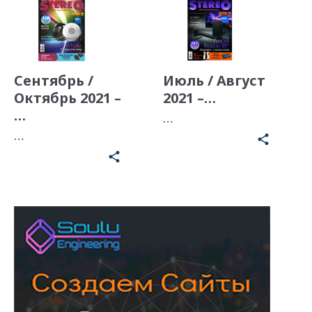
Сентябрь /
Июль / Август
Октябрь 2021 –
2021 –…
…
…
…
share
share