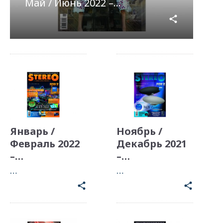
Май / Июнь 2022 –…
share
Январь /
Ноябрь /
Февраль 2022
Декабрь 2021
–…
–…
…
…
share
share