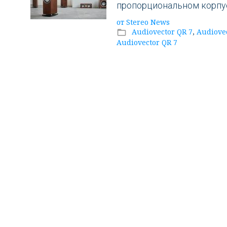
QR
пропорциональном корпус
от
Stereo News
7
Audiovector QR 7
,
Audiove
folder_open
Audiovector QR 7