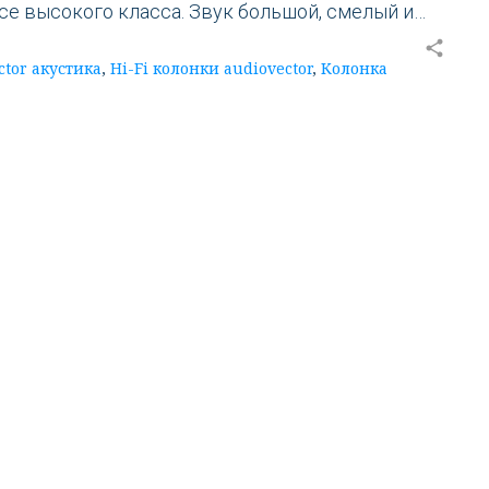
е высокого класса. Звук большой, смелый и…
share
ctor акустика
,
Hi-Fi колонки audiovector
,
Колонка