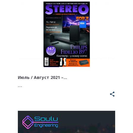
Июль / Август 2021 –…
…
share