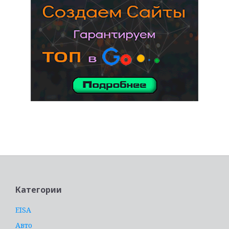
услуги адвоката
Категории
EISA
Авто