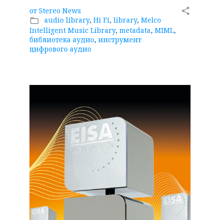
от
Stereo News
share
audio library
,
Hi Fi
,
library
,
Melco
folder_open
Intelligent Music Library
,
metadata
,
MIML
,
библиотека аудио
,
инструмент
цифрового аудио