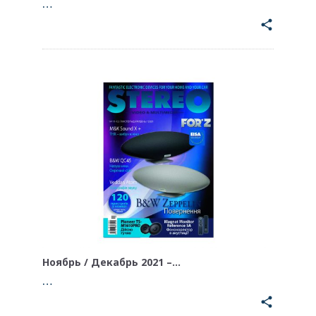
…
share
Ноябрь / Декабрь 2021 –…
…
share