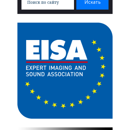
Искать
for: