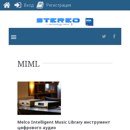
Вход
Регистрация
Skip
to
content
menu
Twitter
Faceb
Метка:
MIML
MIML
Melco Intelligent Music Library инструмент
цифрового аудио