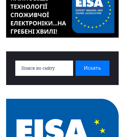
Search
Искать
for: