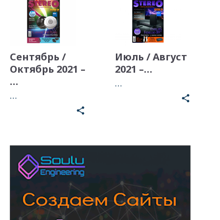
Сентябрь /
Июль / Август
Октябрь 2021 –
2021 –…
…
…
…
share
share