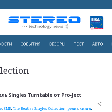
ВОСТИ
СОБЫТИЯ
ОБЗОРЫ
ТЕСТ
АВТО
lection
 Singles Turntable от Pro-Ject
share
e
,
SME
,
The Beatles Singles Collection
,
релиз
,
сингл
,