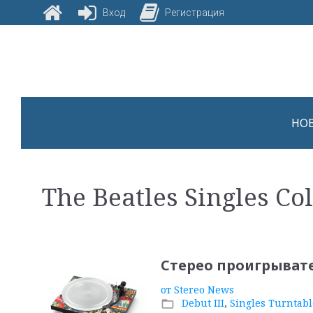
Вход
Регистрация
Skip
to
content
НО
Метка:
The Beatles Singles Col
The
Стерео проигрыватель
Beatles
от
Stereo News
Debut III
,
Singles Turntabl
folder_open