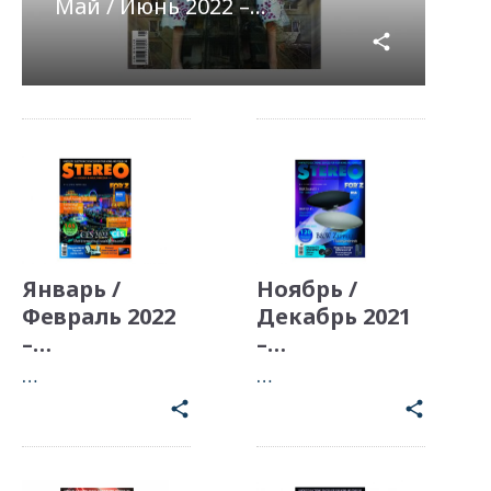
Май / Июнь 2022 –…
share
Январь /
Ноябрь /
Февраль 2022
Декабрь 2021
–…
–…
…
…
share
share