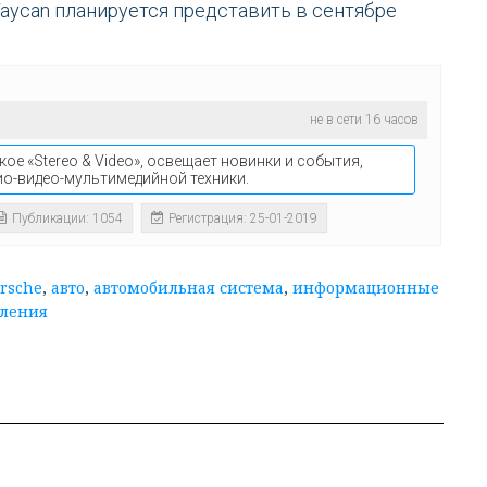
aycan планируется представить в сентябре
не в сети 16 часов
кое «Stereo & Video», освещает новинки и события,
ио-видео-мультимедийной техники.
Публикации: 1054
Регистрация: 25-01-2019
rsche
,
авто
,
автомобильная система
,
информационные
вления