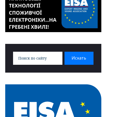
Search
Искать
for: