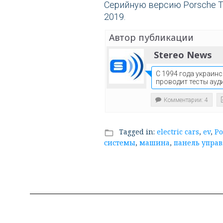
Серийную версию Porsche T
2019.
Автор публикации
Stereo News
С 1994 года украинс
проводит тесты ауд
Комментарии: 4
Tagged in:
electric cars
,
ev
,
Po
folder_open
системы
,
машина
,
панель упра