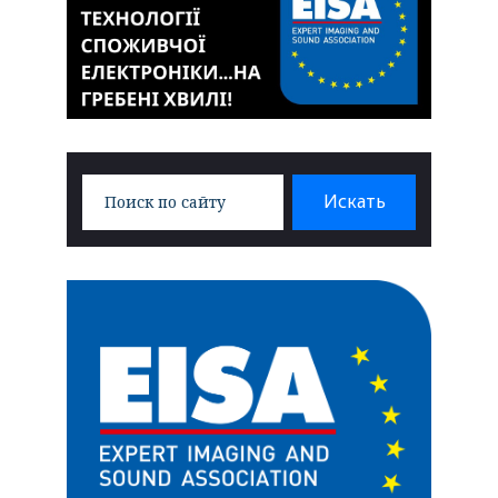
Search
Искать
for: