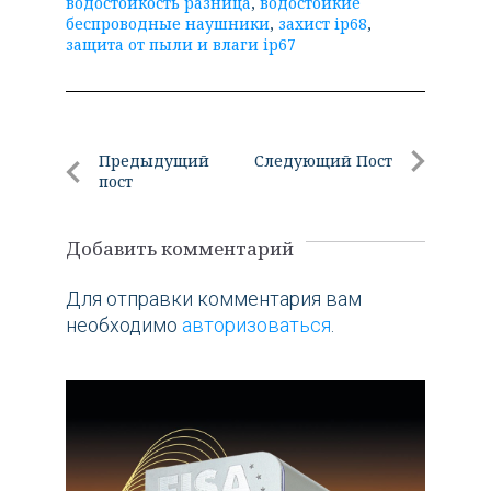
водостойкость разница
,
водостойкие
беспроводные наушники
,
захист ip68
,
защита от пыли и влаги ip67
Навигация
Предыдущий
Следующий Пост
пост
по
Следующи
Предыдущий
Пост
записям
пост
Добавить комментарий
Для отправки комментария вам
необходимо
авторизоваться
.