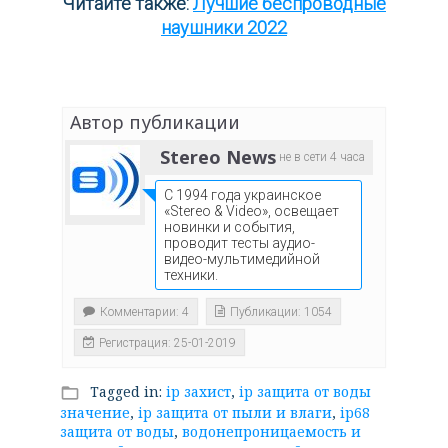
Читайте также:
Лучшие беспроводные
наушники 2022
Автор публикации
Stereo News
не в сети 4 часа
С 1994 года украинское
«Stereo & Video», освещает
новинки и события,
проводит тесты аудио-
видео-мультимедийной
техники.
Комментарии: 4
Публикации: 1054
Регистрация: 25-01-2019
Tagged in:
ip захист
,
ip защита от воды
folder_open
значение
,
ip защита от пыли и влаги
,
ip68
защита от воды
,
водонепроницаемость и