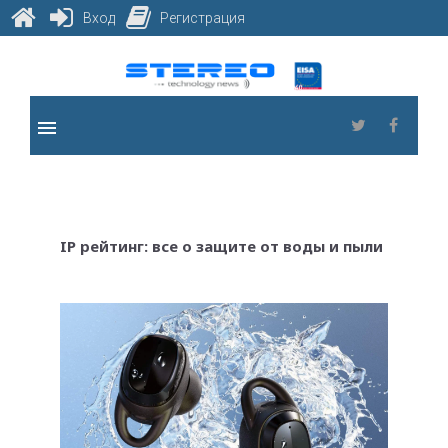
Вход
Регистрация
Skip
to
content
menu
Twitter
Faceb
IP рейтинг: все о защите от воды и пыли