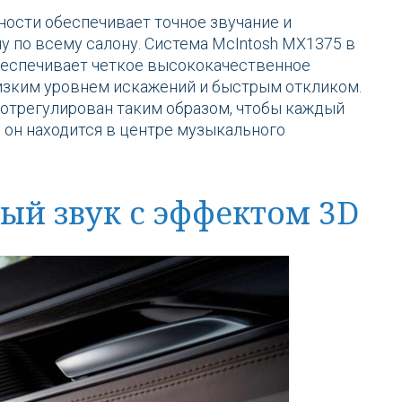
ности обеспечивает точное звучание и
у по всему салону. Система McIntosh MX1375 в
обеспечивает четкое высококачественное
изким уровнем искажений и быстрым откликом.
отрегулирован таким образом, чтобы каждый
 он находится в центре музыкального
ый звук с эффектом 3D