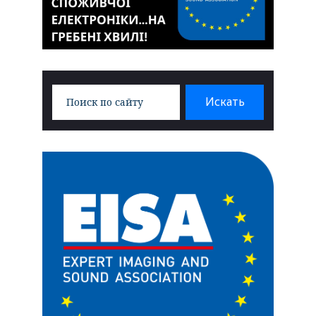
Search
Искать
for: