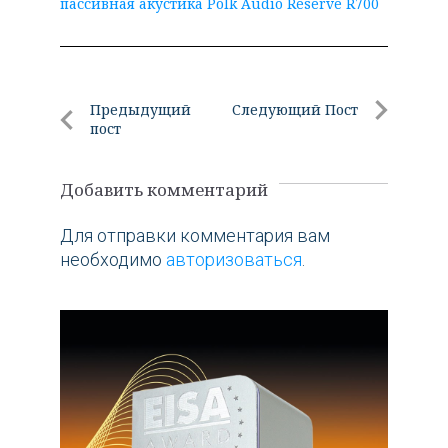
пассивная акустика Polk Audio Reserve R700
Навигация
Предыдущий
Следующий Пост
пост
по
Следующи
Предыдущий
Пост
записям
пост
Добавить комментарий
Для отправки комментария вам
необходимо
авторизоваться
.