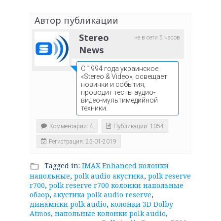
Автор публикации
Stereo
не в сети 5 часов
News
С 1994 года украинское
«Stereo & Video», освещает
новинки и события,
проводит тесты аудио-
видео-мультимедийной
техники.
Комментарии: 4
Публикации: 1054
Регистрация: 25-01-2019
Tagged in:
IMAX Enhanced колонки
folder_open
напольные
,
polk audio акустика
,
polk reserve
r700
,
polk reserve r700 колонки напольные
обзор
,
акустика polk audio reserve
,
динамики polk audio
,
колонки 3D Dolby
Atmos
,
напольные колонки polk audio
,