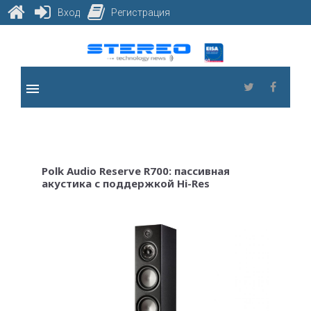
Вход
Регистрация
Skip
to
content
menu
Twitter
Faceb
Polk Audio Reserve R700: пассивная
акустика с поддержкой Hi-Res