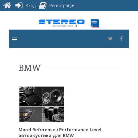
Вход
Регистрация
Skip
to
content
menu
Twitter
Faceb
Метка:
BMW
BMW
Morel Reference і Performance Level
автоакустика для BMW