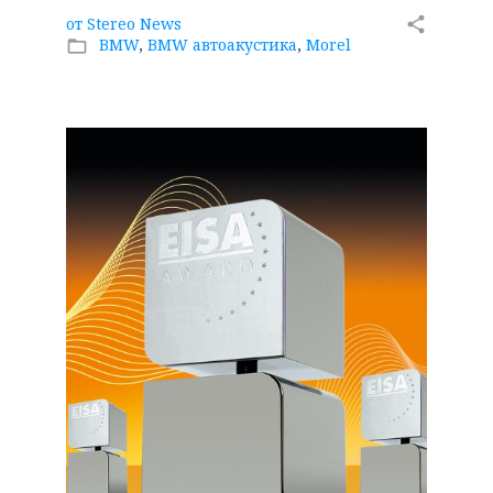
от
Stereo News
share
BMW
,
BMW автоакустика
,
Morel
folder_open