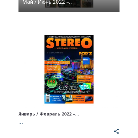
Май / Июнь 2022 –…
Январь / Февраль 2022 –…
…
share