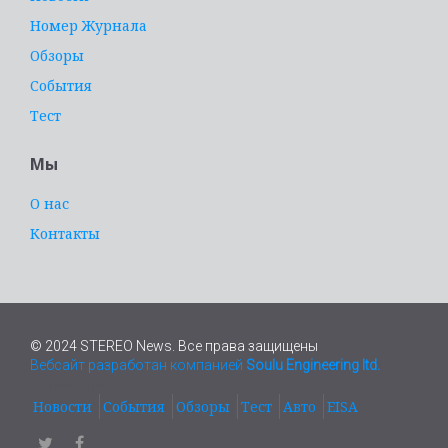
Номер Журнала
Обзоры
События
Тест
Мы
О нас
Контакты
© 2024 STEREO News. Все права защищены
Вебсайт разработан компанией
Soulu Engineering ltd.
адвокат Киев
Новости
События
Обзоры
Тест
Авто
EISA