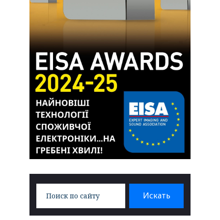
Search
Искать
for: