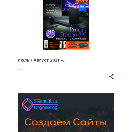
Июль / Август 2021 –…
…
share