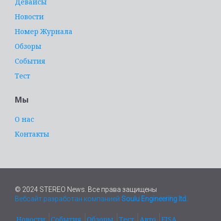
Девайсы
Новости
Номер Журнала
Обзоры
События
Тест
Мы
О нас
Контакты
© 2024 STEREO News. Все права защищены
Вебсайт разработан компанией
Soulu Engineering ltd.
адвокат Киев
Новости
События
Обзоры
Тест
Авто
EISA