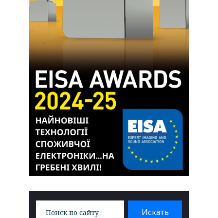
Search
Искать
for: