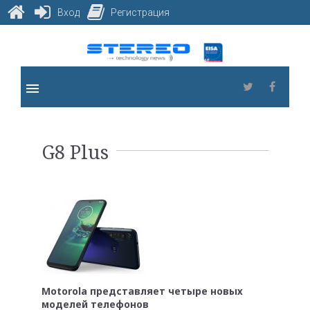
Вход
Регистрация
Skip
to
content
menu
Twitter
Faceb
Метка:
G8 Plus
G8
Plus
Motorola представляет четыре новых
моделей телефонов