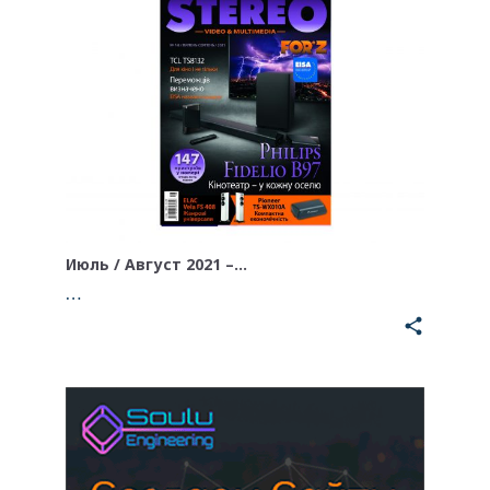
Июль / Август 2021 –…
…
share