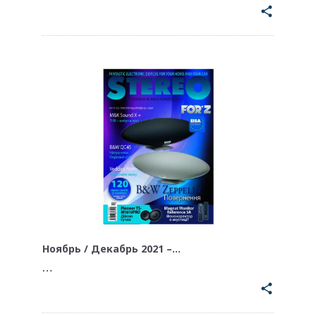
share
Ноябрь / Декабрь 2021 –…
…
share