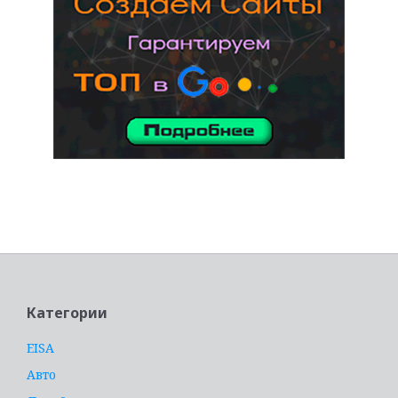
услуги адвоката
Категории
EISA
Авто