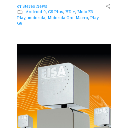
от
Stereo News
share
Android 9
,
G8 Plus
,
HD +
,
Moto E6
folder_open
Play
,
motorola
,
Motorola One Macro
,
Play
G8