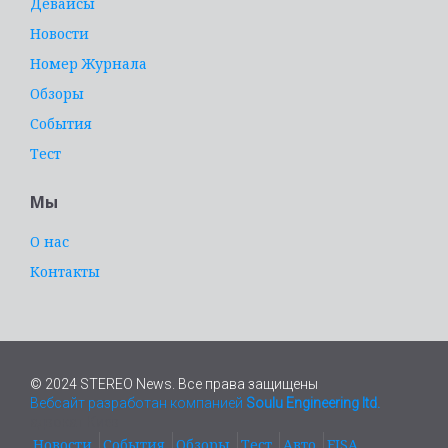
Девайсы
Новости
Номер Журнала
Обзоры
События
Тест
Мы
О нас
Контакты
© 2024 STEREO News. Все права защищены
Вебсайт разработан компанией
Soulu Engineering ltd.
адвокат Киев
Новости
События
Обзоры
Тест
Авто
EISA