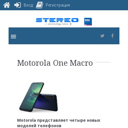
Вход
Регистрация
Skip
to
content
menu
Twitter
Faceb
Метка:
Motorola One Macro
Motorola
One
Macro
Motorola представляет четыре новых
моделей телефонов