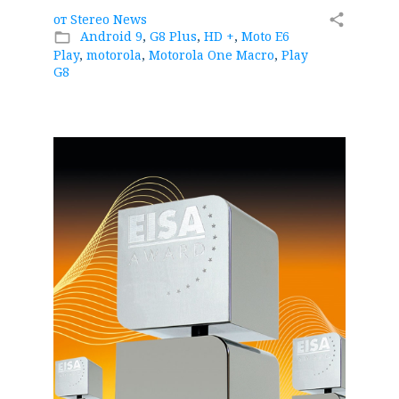
от
Stereo News
share
Android 9
,
G8 Plus
,
HD +
,
Moto E6
folder_open
Play
,
motorola
,
Motorola One Macro
,
Play
G8