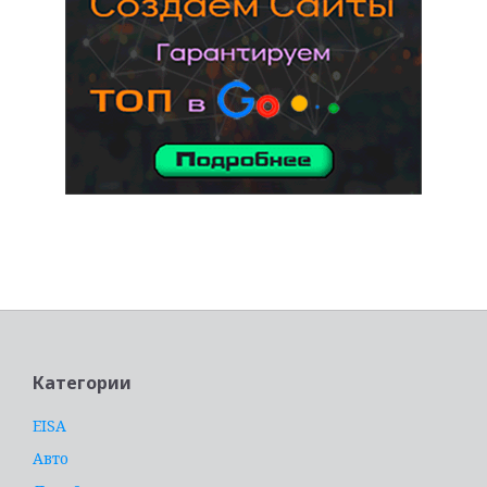
услуги адвоката
Категории
EISA
Авто