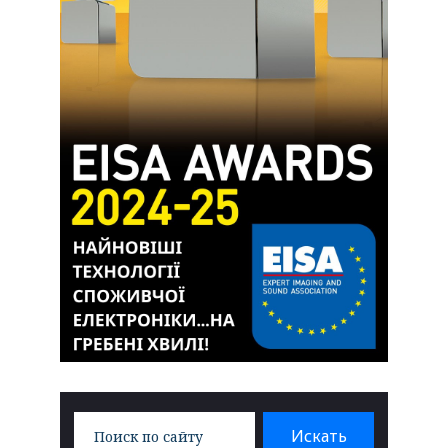
Search
Искать
for: