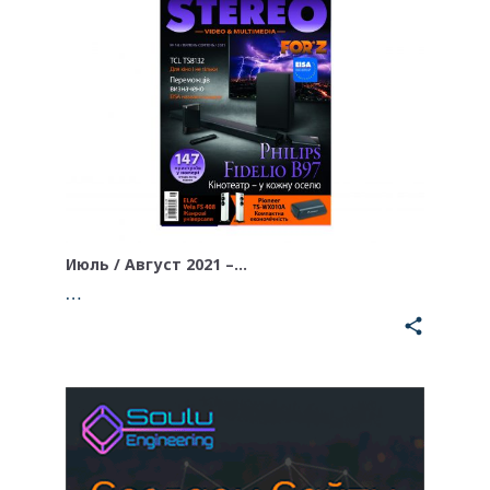
Июль / Август 2021 –…
…
share