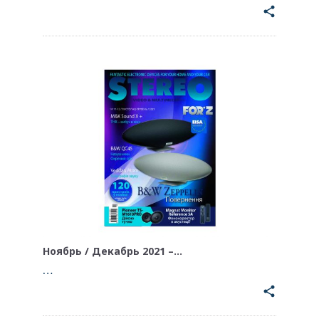
share
Ноябрь / Декабрь 2021 –…
…
share