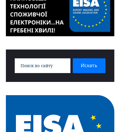
Search
Искать
for: