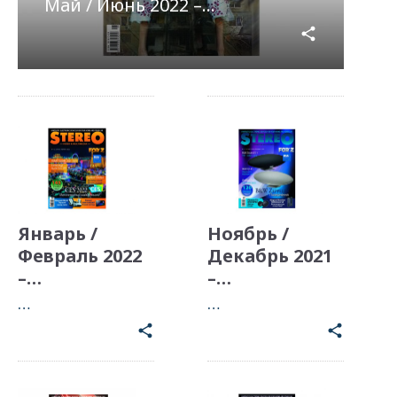
Май / Июнь 2022 –…
share
Январь /
Ноябрь /
Февраль 2022
Декабрь 2021
–…
–…
…
…
share
share