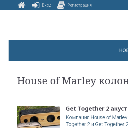
Вход
Регистрация
Skip
to
content
НО
Метка:
House of Marley коло
House
Get Together 2 акус
of
Компания House of Marley
Together 2 и Get Together 