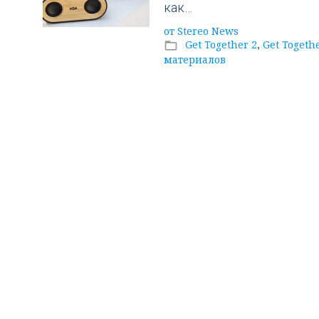
Marley
как…
от
Stereo News
колонки
Get Together 2
,
Get Togeth
folder_open
материалов