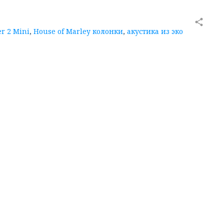
share
er 2 Mini
,
House of Marley колонки
,
акустика из эко