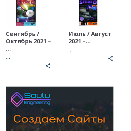
Сентябрь /
Июль / Август
Октябрь 2021 –
2021 –…
…
…
…
share
share