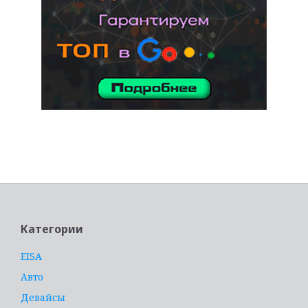
услуги адвоката
Категории
EISA
Авто
Девайсы