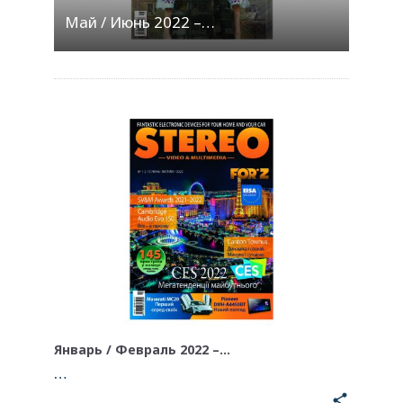
Май / Июнь 2022 –…
Январь / Февраль 2022 –…
…
share