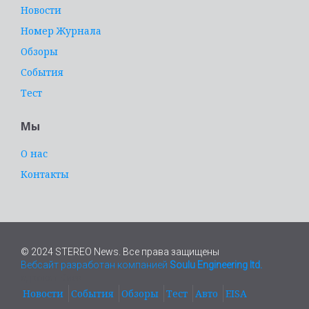
Новости
Номер Журнала
Обзоры
События
Тест
Мы
О нас
Контакты
© 2024 STEREO News. Все права защищены
Вебсайт разработан компанией
Soulu Engineering ltd.
адвокат Киев
Новости
События
Обзоры
Тест
Авто
EISA