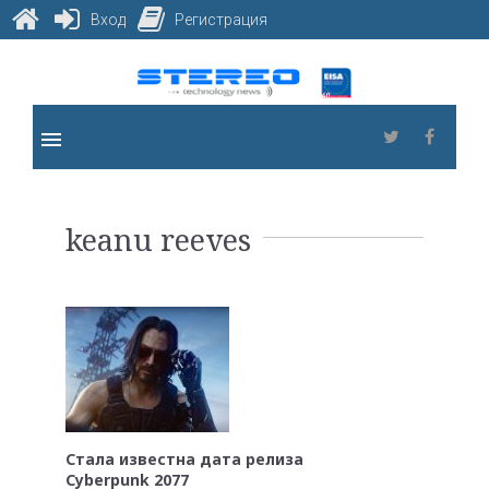
Вход
Регистрация
Skip
to
content
menu
Twitter
Faceb
Метка:
keanu reeves
keanu
reeves
Стала известна дата релиза
Cyberpunk 2077