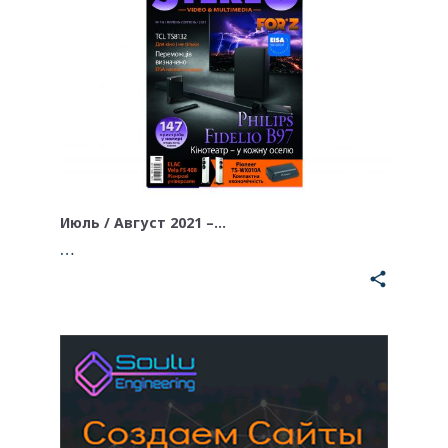
Июль / Август 2021 –…
…
share