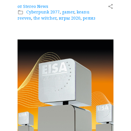
от
Stereo News
share
Cyberpunk 2077
,
gamer
,
keanu
folder_open
reeves
,
the witcher
,
игры 2020
,
релиз