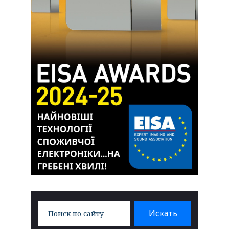
Search
Искать
for: