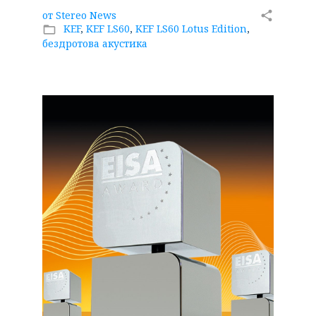
от
Stereo News
share
KEF
,
KEF LS60
,
KEF LS60 Lotus Edition
,
folder_open
бездротова акустика