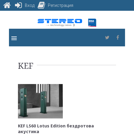
Вход
Регистрация
Skip
to
content
menu
Twitter
Faceb
Метка:
KEF
KEF
KEF LS60 Lotus Edition бездротова
акустика