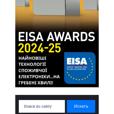
Search
Искать
for: