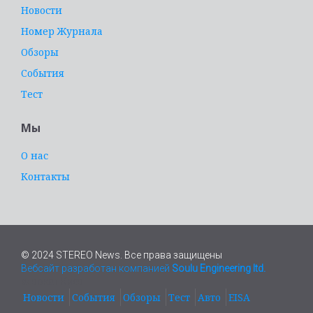
Новости
Номер Журнала
Обзоры
События
Тест
Мы
О нас
Контакты
© 2024 STEREO News. Все права защищены
Вебсайт разработан компанией
Soulu Engineering ltd.
адвокат Киев
Новости
События
Обзоры
Тест
Авто
EISA