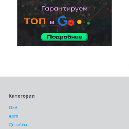
услуги адвоката
Категории
EISA
Авто
Девайсы