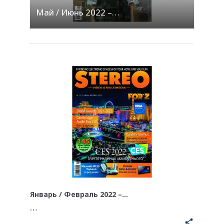
Май / Июнь 2022 –…
Январь / Февраль 2022 –…
…
share