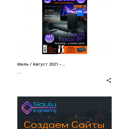
Июль / Август 2021 –…
…
share