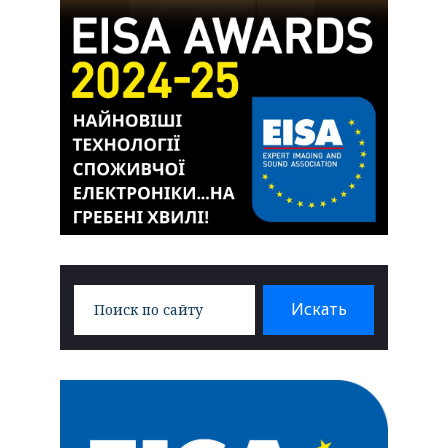
Search
Искать
for: