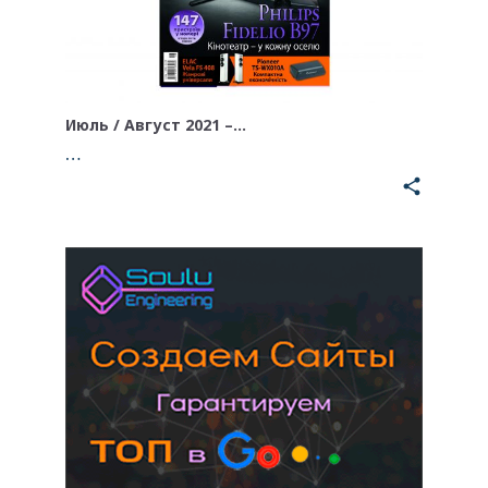
Июль / Август 2021 –…
…
share