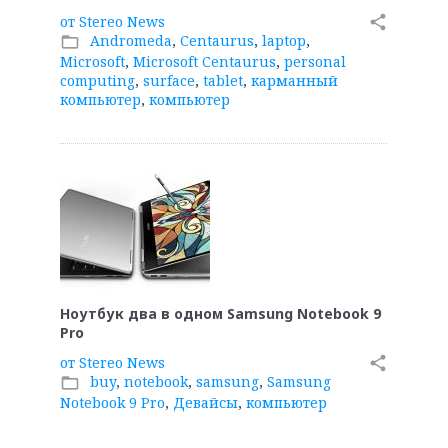
от
Stereo News
share
Andromeda
,
Centaurus
,
laptop
,
folder_open
Microsoft
,
Microsoft Centaurus
,
personal
computing
,
surface
,
tablet
,
карманный
компьютер
,
компьютер
Ноутбук два в одном Samsung Notebook 9
Pro
от
Stereo News
share
buy
,
notebook
,
samsung
,
Samsung
folder_open
Notebook 9 Pro
,
Девайсы
,
компьютер