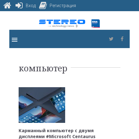
Вход
Регистрация
Skip
to
content
menu
Twitter
Faceb
Метка:
компьютер
компьютер
Карманный компьютер с двумя
дисплеями #Microsoft Centaurus