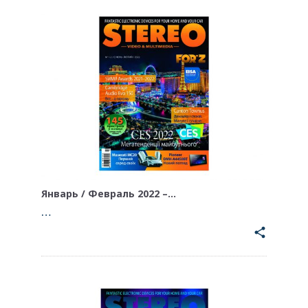
Январь / Февраль 2022 –…
…
share