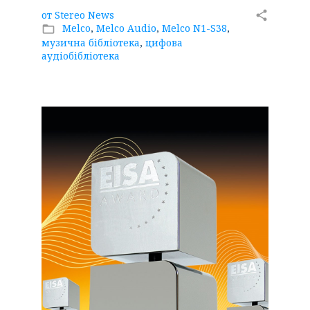
от
Stereo News
share
Melco
,
Melco Audio
,
Melco N1-S38
,
folder_open
музична бібліотека
,
цифова
аудіобібліотека