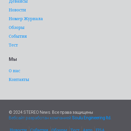
Девайсы
Новости
Номер Журнала
Обзоры
События
Тест
Мы
О нас
Контакты
© 2024 STEREO News. Все права защищены
Вебсайт разработан компанией
Soulu Engineering ltd.
адвокат Киев
Новости
События
Обзоры
Тест
Авто
EISA