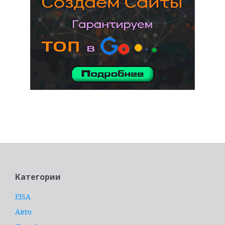
услуги адвоката
Категории
EISA
Авто