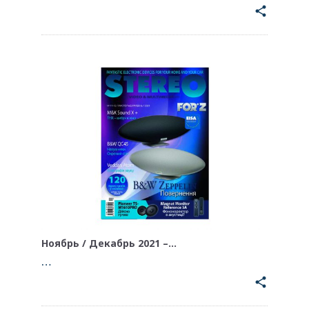
share
Ноябрь / Декабрь 2021 –…
…
share