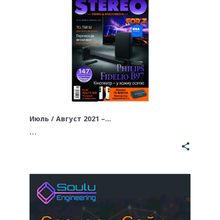
Июль / Август 2021 –…
…
share