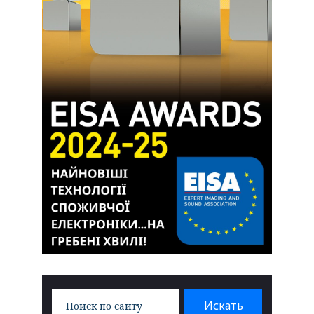
Search
Искать
for: