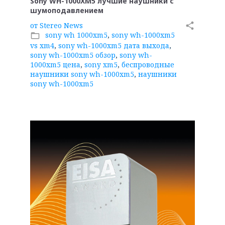
Sony WH-1000XM5 лучшие наушники с
шумоподавлением
от
Stereo News
share
sony wh 1000xm5
,
sony wh-1000xm5
folder_open
vs xm4
,
sony wh-1000xm5 дата выхода
,
sony wh-1000xm5 обзор
,
sony wh-
1000xm5 цена
,
sony xm5
,
беспроводные
наушники sony wh-1000xm5
,
наушники
sony wh-1000xm5