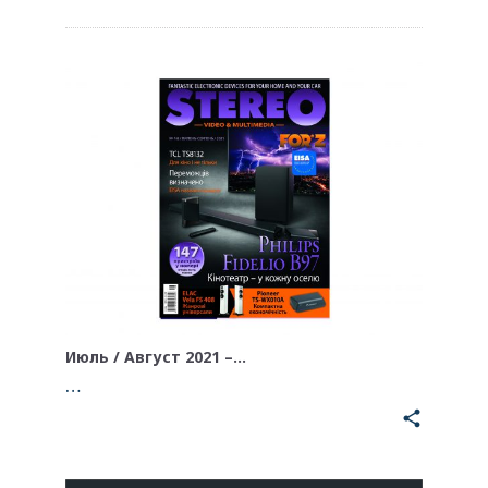
Июль / Август 2021 –…
…
share