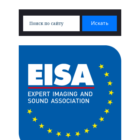
Search
Искать
for: