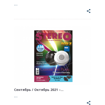
…
share
Сентябрь / Октябрь 2021 –…
…
share