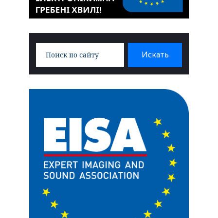
Search
Искать
for: