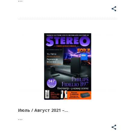
share
Июль / Август 2021 –…
…
share