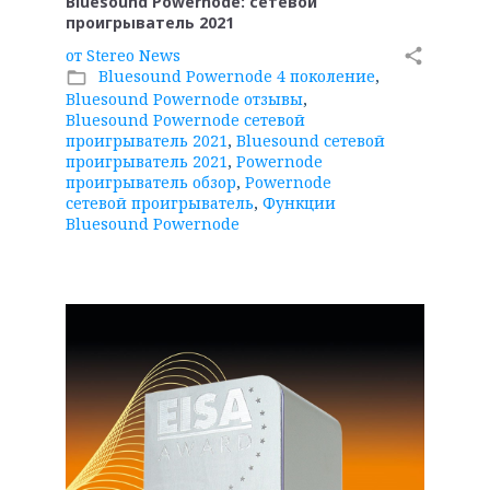
Bluesound Powernode: сетевой
проигрыватель 2021
от
Stereo News
share
Bluesound Powernode 4 поколение
,
folder_open
Bluesound Powernode отзывы
,
Bluesound Powernode сетевой
проигрыватель 2021
,
Bluesound сетевой
проигрыватель 2021
,
Powernode
проигрыватель обзор
,
Powernode
сетевой проигрыватель
,
Функции
Bluesound Powernode