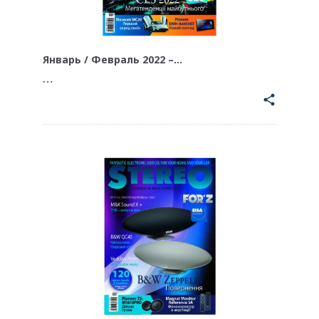
Январь / Февраль 2022 –…
…
share