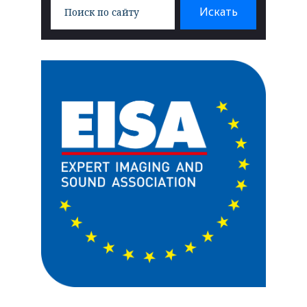
Search
Искать
for: