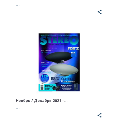
…
share
Ноябрь / Декабрь 2021 –…
…
share