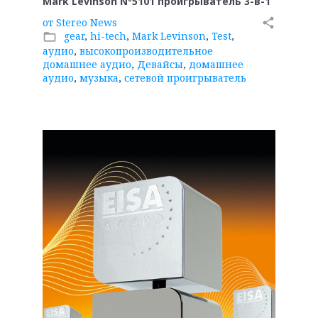
Mark Levinson Nº5101 проигрыватель 3-в-1
от
Stereo News
share
gear
,
hi-tech
,
Mark Levinson
,
Test
,
folder_open
аудио
,
высокопроизводительное
домашнее аудио
,
Девайсы
,
домашнее
аудио
,
музыка
,
сетевой проигрыватель