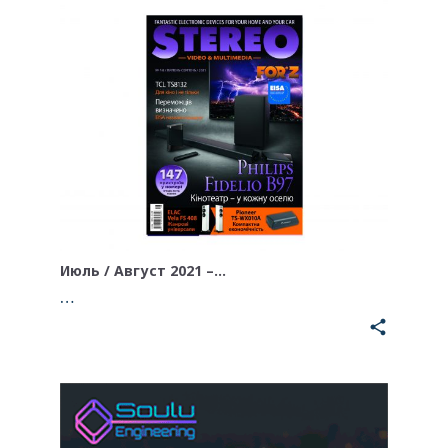
Июль / Август 2021 –…
…
share