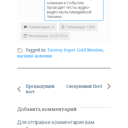
новинки и события,
проводит тесты аудио-
видео-мультимедийной
техники.
Комментарии: 4
Публикации: 1054
Регистрация: 25-01-2019
Tagged in:
Tannoy Super Gold Monitor
,
folder_open
пасивні колонки
Навигация
Предыдущий
Следующий Пост
пост
по
Следующи
Предыдущий
Пост
записям
пост
Добавить комментарий
Для отправки комментария вам