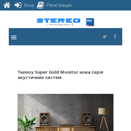
Вход
Регистрация
Skip
to
content
menu
Twitter
Faceb
Tannoy Super Gold Monitor нова серія
акустичних систем