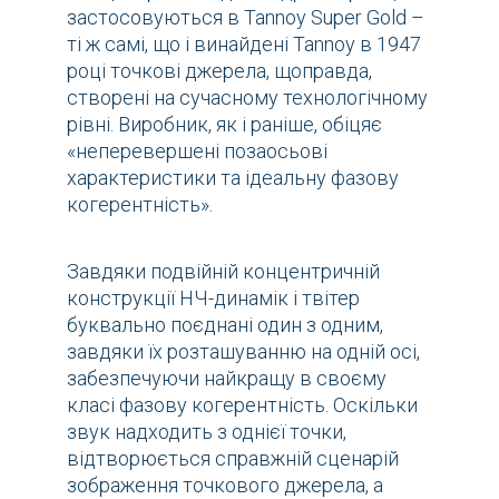
застосовуються в Tannoy Super Gold –
ті ж самі, що і винайдені Tannoy в 1947
році точкові джерела, щоправда,
створені на сучасному технологічному
рівні. Виробник, як і раніше, обіцяє
«неперевершені позаосьові
характеристики та ідеальну фазову
когерентність».
Завдяки подвійній концентричній
конструкції НЧ-динамік і твітер
буквально поєднані один з одним,
завдяки їх розташуванню на одній осі,
забезпечуючи найкращу в своєму
класі фазову когерентність. Оскільки
звук надходить з однієї точки,
відтворюється справжній сценарій
зображення точкового джерела, а