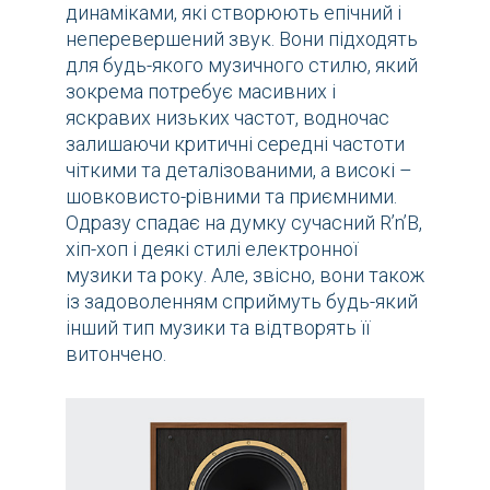
динаміками, які створюють епічний і
неперевершений звук. Вони підходять
для будь-якого музичного стилю, який
зокрема потребує масивних і
яскравих низьких частот, водночас
залишаючи критичні середні частоти
чіткими та деталізованими, а високі –
шовковисто-рівними та приємними.
Одразу спадає на думку сучасний R’n’B,
хіп-хоп і деякі стилі електронної
музики та року. Але, звісно, вони також
із задоволенням сприймуть будь-який
інший тип музики та відтворять її
витончено.