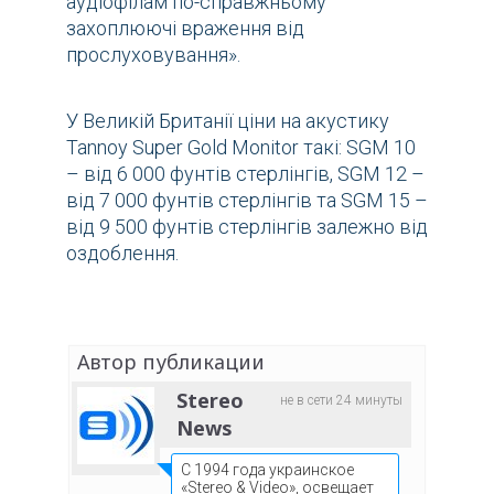
аудіофілам по-справжньому
захоплюючі враження від
прослуховування».
У Великій Британії ціни на акустику
Tannoy Super Gold Monitor такі: SGM 10
– від 6 000 фунтів стерлінгів, SGM 12 –
від 7 000 фунтів стерлінгів та SGM 15 –
від 9 500 фунтів стерлінгів залежно від
оздоблення.
Автор публикации
Stereo
не в сети 24 минуты
News
С 1994 года украинское
«Stereo & Video», освещает