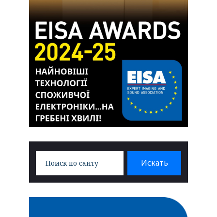
Search
Искать
for: