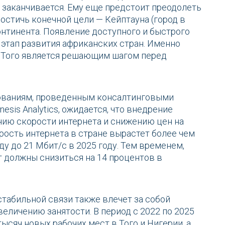
не заканчивается. Ему еще предстоит преодолеть
остичь конечной цели — Кейптауна (город в
онтинента. Появление доступного и быстрого
 этап развития африканских стран. Именно
в Того является решающим шагом перед
ованиям, проведенным консалтинговыми
nesis Analytics, ожидается, что внедрение
нию скорости интернета и снижению цен на
орость интернета в стране вырастет более чем
ду до 21 Мбит/с в 2025 году. Тем временем,
т должны снизиться на 14 процентов в
табильной связи также влечет за собой
величению занятости. В период с 2022 по 2025
ысяч новых рабочих мест в Того и Нигерии, а