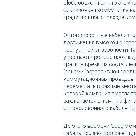
Cloud объясняют, что это «
реализована коммутация на 
традиционного подхода ком
Оптоволоконные кабели яв
достижения высокой скорос
пропускной способности. Т
упрощают процесс прокладки
тратить время на составле
(зонами “агрессивной среды
коммутационных проводов. 
перемещать в разные места 
которой компания смогла та
заключается в том, что фи
оптоволоконного кабеля Equ
До этого времени Google см
кабель Equiano проложен вд