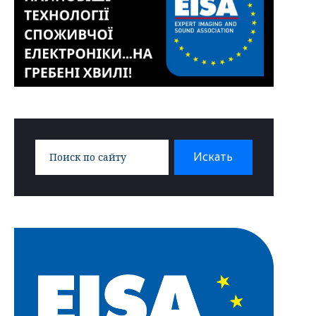
Search
Искать
for: