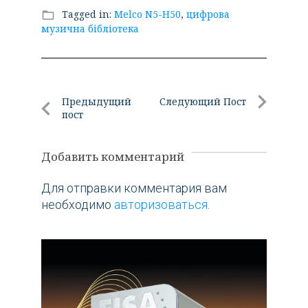
Tagged in:
Melco N5-H50
,
цифрова
folder_open
музична бібліотека
Навигация
Предыдущий
Следующий Пост
пост
по
Следующи
Предыдущий
Пост
записям
пост
Добавить комментарий
Для отправки комментария вам
необходимо
авторизоваться
.