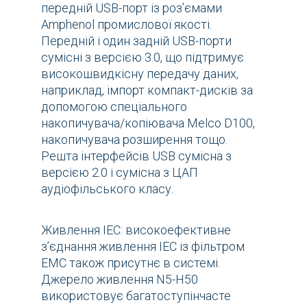
передній USB-порт із роз’ємами
Amphenol промислової якості.
Передній і один задній USB-порти
сумісні з версією 3.0, що підтримує
високошвидкісну передачу даних,
наприклад, імпорт компакт-дисків за
допомогою спеціального
накопичувача/копіювача Melco D100,
накопичувача розширення тощо.
Решта інтерфейсів USB сумісна з
версією 2.0 і сумісна з ЦАП
аудіофільського класу.
Живлення IEC: високоефективне
з’єднання живлення IEC із фільтром
ЕМС також присутнє в системі.
Джерело живлення N5-H50
використовує багатоступінчасте