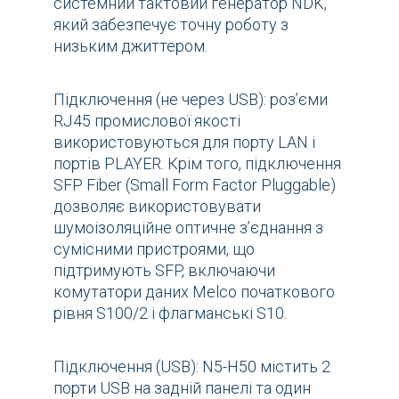
системний тактовий генератор NDK,
який забезпечує точну роботу з
низьким джиттером.
Підключення (не через USB): роз’єми
RJ45 промислової якості
використовуються для порту LAN і
портів PLAYER. Крім того, підключення
SFP Fiber (Small Form Factor Pluggable)
дозволяє використовувати
шумоізоляційне оптичне з’єднання з
сумісними пристроями, що
підтримують SFP, включаючи
комутатори даних Melco початкового
рівня S100/2 і флагманські S10.
Підключення (USB): N5-H50 містить 2
порти USB на задній панелі та один