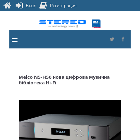
Вход
Регистрация
Skip
to
content
menu
Twitter
Faceb
Melco N5-H50 нова цифрова музична
бібліотека Hi-Fi