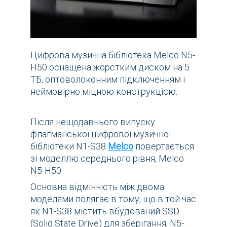
Цифрова музична бібліотека Melco N5-
H50 оснащена жорстким диском на 5
ТБ, оптоволоконним підключенням і
неймовірно міцною конструкцією.
Після нещодавнього випуску
флагманської цифрової музичної
бібліотеки N1-S38
Melco
повертається
зі моделлю середнього рівня, Melco
N5-H50.
Основна відмінність між двома
моделями полягає в тому, що в той час
як N1-S38 містить вбудований SSD
(Solid State Drive) для зберігання, N5-