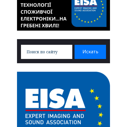
Search
Искать
for: