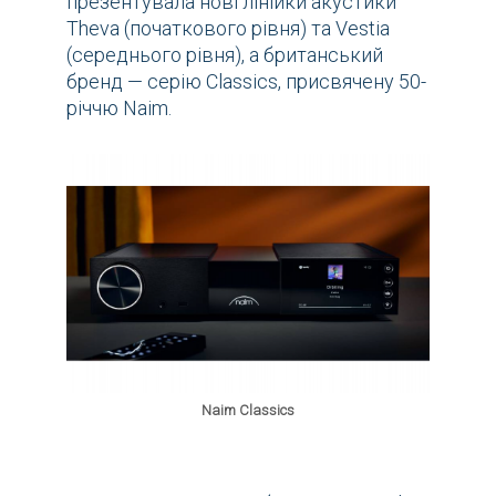
презентувала нові лінійки акустики
Theva (початкового рівня) та Vestia
(середнього рівня), а британський
бренд — серію Classics, присвячену 50-
річчю Naim.
Naim Classics