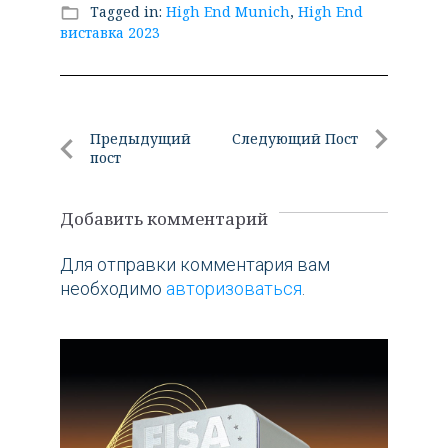
Tagged in:
High End Munich
,
High End
folder_open
виставка 2023
Навигация
Предыдущий
Следующий Пост
пост
по
Следующи
Предыдущий
Пост
записям
пост
Добавить комментарий
Для отправки комментария вам
необходимо
авторизоваться
.