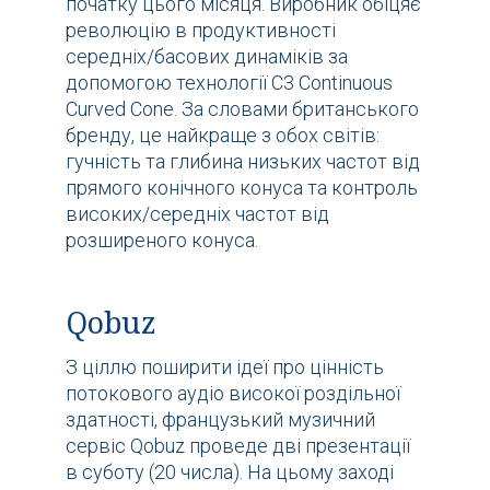
початку цього місяця. Виробник обіцяє
революцію в продуктивності
середніх/басових динаміків за
допомогою технології C3 Continuous
Curved Cone. За словами британського
бренду, це найкраще з обох світів:
гучність та глибина низьких частот від
прямого конічного конуса та контроль
високих/середніх частот від
розширеного конуса.
Qobuz
З ціллю поширити ідеї про цінність
потокового аудіо високої роздільної
здатності, французький музичний
сервіс Qobuz проведе дві презентації
в суботу (20 числа). На цьому заході