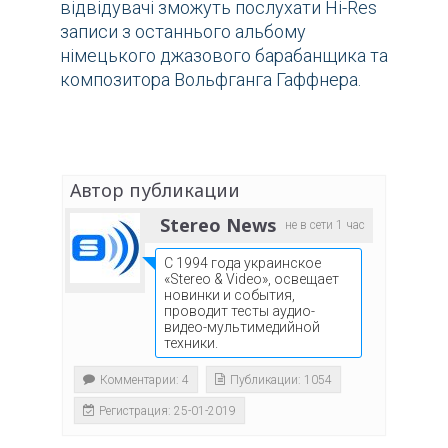
відвідувачі зможуть послухати Hi-Res
записи з останнього альбому
німецького джазового барабанщика та
композитора Вольфганга Гаффнера.
Автор публикации
Stereo News
не в сети 1 час
С 1994 года украинское
«Stereo & Video», освещает
новинки и события,
проводит тесты аудио-
видео-мультимедийной
техники.
Комментарии: 4
Публикации: 1054
Регистрация: 25-01-2019