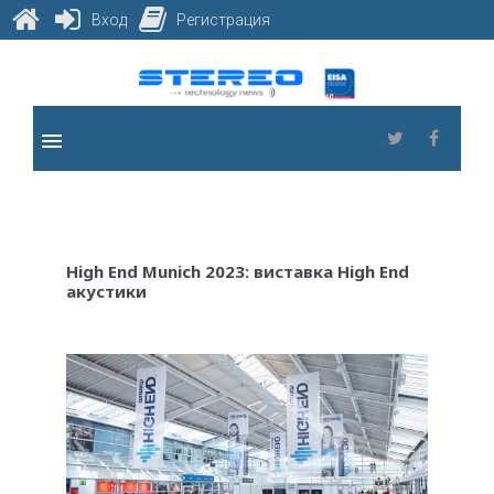
Вход
Регистрация
Skip
to
content
menu
Twitter
Faceb
High End Munich 2023: виставка High End
акустики