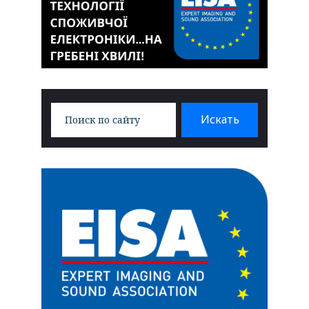
Search
Искать
for: