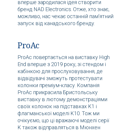
вперше зародилася ідея створити
бренд NAD Electronics. Отже, хто знає,
можливо, нас чекає останній пам’ятний
запуск від канадського бренду.
ProAc
ProAc повертається на виставку High
End вперше з 2019 року, зі стендом і
кабінкою для прослуховування, де
відвідувачі зможуть протестувати
колонки преміум-класу. Компанія
ProAc прикрасила Бристольську
виставку в лютому демонстраціями
своїх колонок на підставках K1 і
флагманської моделі K10. Тож ми
очікуємо, що ці вражаючі моделі серії
K також відправляться в Мюнхен