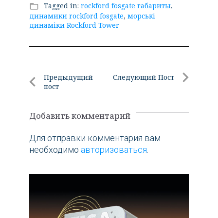
Tagged in:
rockford fosgate габариты
,
folder_open
динамики rockford fosgate
,
морські
динаміки Rockford Tower
Навигация
Предыдущий
Следующий Пост
пост
по
Следующи
Предыдущий
Пост
записям
пост
Добавить комментарий
Для отправки комментария вам
необходимо
авторизоваться
.