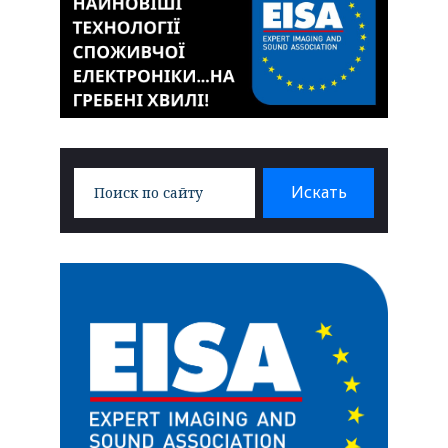
Search
Искать
for: