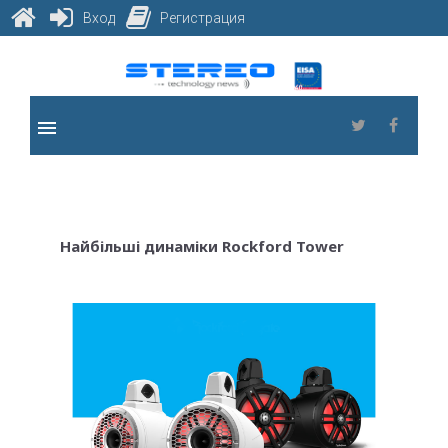
Вход
Регистрация
Skip
to
content
menu
Twitter
Faceb
Найбільші динаміки Rockford Tower