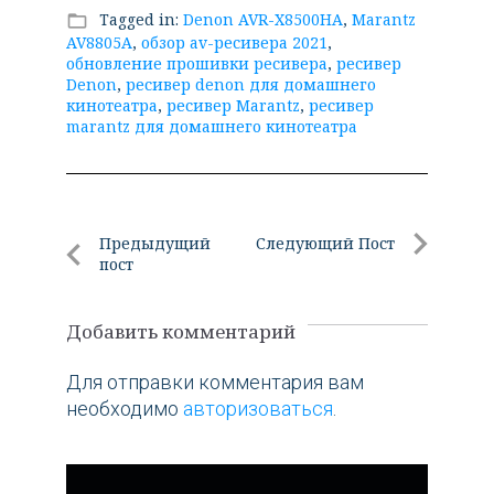
Tagged in:
Denon AVR-X8500HA
,
Marantz
folder_open
AV8805A
,
обзор av-ресивера 2021
,
обновление прошивки ресивера
,
ресивер
Denon
,
ресивер denon для домашнего
кинотеатра
,
ресивер Marantz
,
ресивер
marantz для домашнего кинотеатра
Навигация
Предыдущий
Следующий Пост
пост
по
Следующи
Предыдущий
Пост
записям
пост
Добавить комментарий
Для отправки комментария вам
необходимо
авторизоваться
.