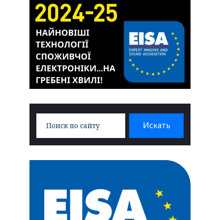
Search
Искать
for: