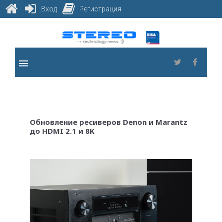
Вход
Регистрация
Skip
to
content
menu
Twitter
Faceb
Обновление ресиверов Denon и Marantz
до HDMI 2.1 и 8K