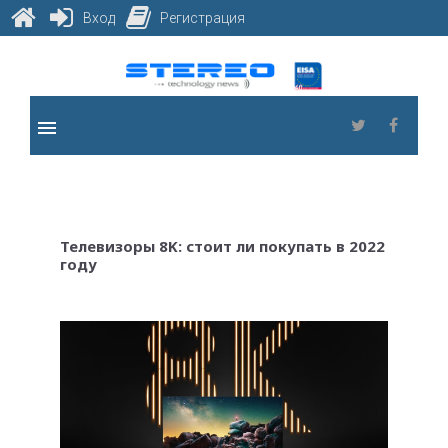
Вход
Регистрация
Skip
to
content
menu
Twitter
Faceb
Телевизоры 8K: стоит ли покупать в 2022
году