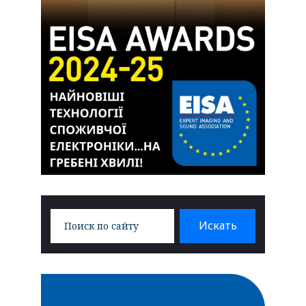
Search
Искать
for: