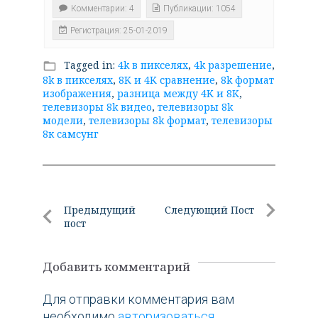
Комментарии: 4
Публикации: 1054
Регистрация: 25-01-2019
Tagged in:
4k в пикселях
,
4k разрешение
,
folder_open
8k в пикселях
,
8K и 4K сравнение
,
8k формат
изображения
,
разница между 4K и 8K
,
телевизоры 8k видео
,
телевизоры 8k
модели
,
телевизоры 8k формат
,
телевизоры
8к самсунг
Навигация
Предыдущий
Следующий Пост
пост
по
Следующи
Предыдущий
Пост
записям
пост
Добавить комментарий
Для отправки комментария вам
необходимо
авторизоваться
.