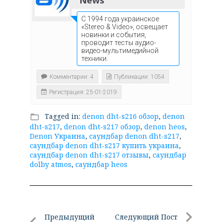
С 1994 года украинское
«Stereo & Video», освещает
новинки и события,
проводит тесты аудио-
видео-мультимедийной
техники.
Комментарии: 4
Публикации: 1054
Регистрация: 25-01-2019
Tagged in:
denon dht-s216 обзор
,
denon
folder_open
dht-s217
,
denon dht-s217 обзор
,
denon heos
,
Denon Украина
,
саундбар denon dht-s217
,
саундбар denon dht-s217 купить украина
,
саундбар denon dht-s217 отзывы
,
саундбар
dolby atmos
,
саундбар heos
Навигация
Предыдущий
Следующий Пост