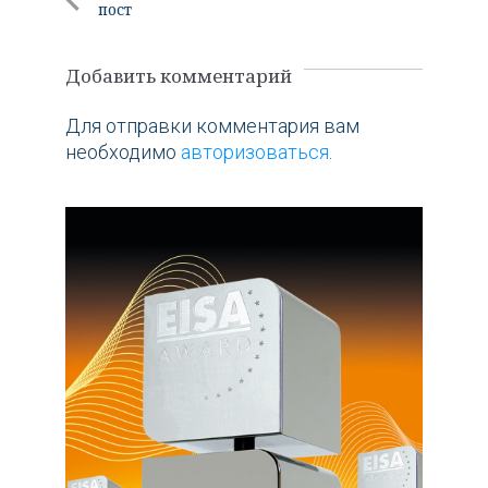
пост
по
Следующи
Предыдущий
Пост
записям
пост
Добавить комментарий
Для отправки комментария вам
необходимо
авторизоваться
.