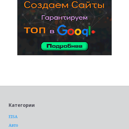
услуги адвоката
Категории
EISA
Авто