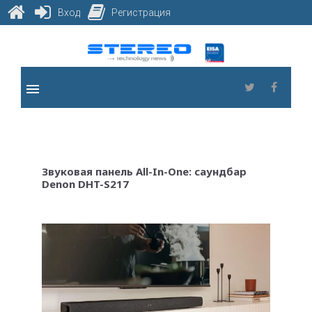
Вход
Регистрация
Skip
to
content
menu
Twitter
Faceb
Звуковая панель All-In-One: саундбар
Denon DHT-S217