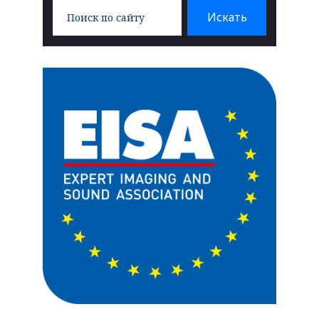
Search
Искать
for: