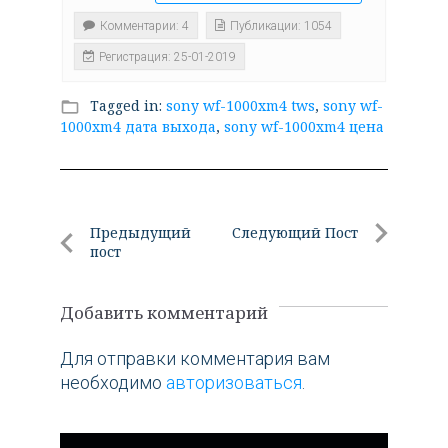
Комментарии: 4
Публикации: 1054
Регистрация: 25-01-2019
Tagged in:
sony wf-1000xm4 tws
,
sony wf-
folder_open
1000xm4 дата выхода
,
sony wf-1000xm4 цена
Навигация
Предыдущий
Следующий Пост
пост
по
Следующи
Предыдущий
Пост
записям
пост
Добавить комментарий
Для отправки комментария вам
необходимо
авторизоваться
.