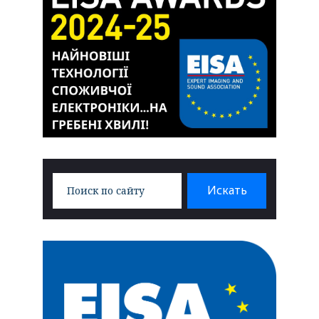
Search
Искать
for: