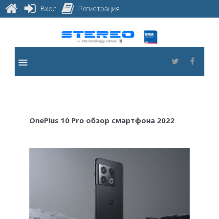
Вход
Регистрация
Skip
to
content
menu
Twitter
Faceb
OnePlus 10 Pro обзор смартфона 2022