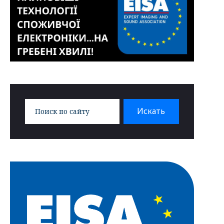
Search
Искать
for: