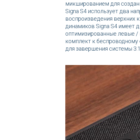
микшированием для создани
Signa S4 использует два на
воспроизведения верхних ка
динамиков Signa S4 имеет 
оптимизированные левые / 
комплект к беспроводному
для завершения системы 3.1