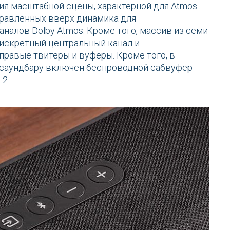
я масштабной сцены, характерной для Atmos.
правленных вверх динамика для
налов Dolby Atmos. Кроме того, массив из семи
дискретный центральный канал и
правые твитеры и вуферы. Кроме того, в
 саундбару включен беспроводной сабвуфер
.2.