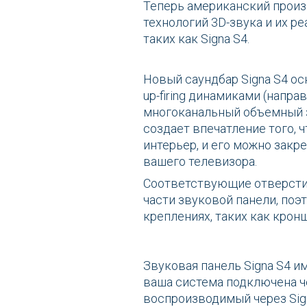
Теперь американский произв
технологий 3D-звука и их р
таких как Signa S4.
Новый саундбар Signa S4 о
up-firing динамиками (напр
многоканальный объемный з
создает впечатление того, 
интерьер, и его можно закре
вашего телевизора.
Соответствующие отверсти
части звуковой панели, поэ
креплениях, таких как крон
Звуковая панель Signa S4 им
ваша система подключена ч
воспроизводимый через Sign