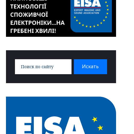
Search
Искать
for: