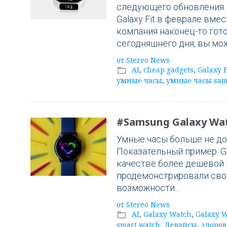
следующего обновления.
Galaxy Fit в феврале вмес
компания наконец-то гото
сегодняшнего дня, вы мож
от
Stereo News
AI
,
cheap gadgets
,
Galaxy F
folder_open
умные часы
,
умные часы sa
#Samsung Galaxy Wat
Умные часы больше не до
Показательный пример: Ga
качестве более дешевой 
продемонстрировали сво
возможности…
от
Stereo News
AI
,
Galaxy Watch
,
Galaxy W
folder_open
smart watch
,
Девайсы
,
здоров