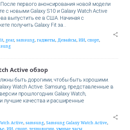
 После первого анонсирования новой модели
те с новыми Galaxy S10 и Galaxy Watch Active
ва выпустить ее в США. Начиная с
ете получить Galaxy Fit за…
share
it
,
gear
,
samsung
,
гаджеты
,
Девайсы
,
ИИ
,
спорт
,
msung
ch Active обзор
лжны быть дорогими, чтобы быть хорошими.
laxy Watch Active. Samsung, представленные в
версии прошлогодних Galaxy Watch,
и лучшие качества и расширенные
share
atch Active
,
samsung
,
Samsung Galaxy Watch Active
,
ье
,
ИИ
,
спорт
,
технологии
,
умные часы