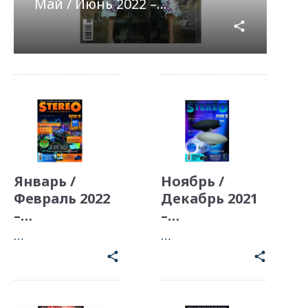
Май / Июнь 2022 –…
share
Январь /
Ноябрь /
Февраль 2022
Декабрь 2021
–…
–…
…
…
share
share