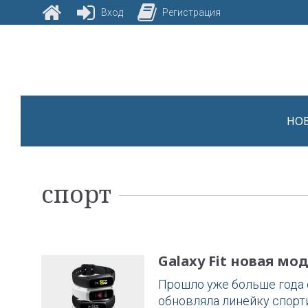
Вход
Регистрация
Skip
to
content
НО
Метка:
спорт
спорт
Galaxy Fit новая м
Прошло уже больше года с
обновляла линейку спорти