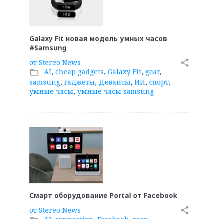
Galaxy Fit новая модель умных часов
#Samsung
от
Stereo News
share
AI
,
cheap gadgets
,
Galaxy Fit
,
gear
,
folder_open
samsung
,
гаджеты
,
Девайсы
,
ИИ
,
спорт
,
умные часы
,
умные часы samsung
Смарт оборудование Portal от Facebook
от
Stereo News
share