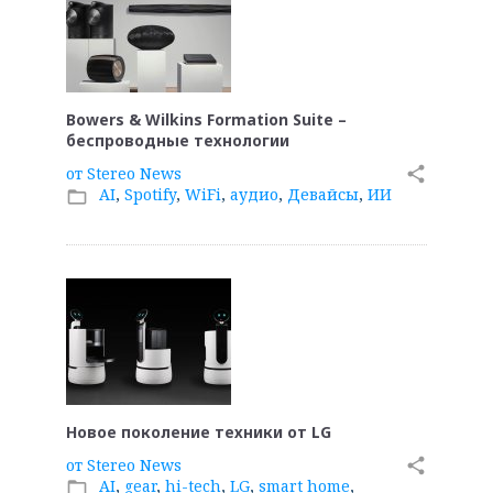
Bowers & Wilkins Formation Suite –
беспроводные технологии
от
Stereo News
share
AI
,
Spotify
,
WiFi
,
аудио
,
Девайсы
,
ИИ
folder_open
Новое поколение техники от LG
от
Stereo News
share
AI
,
gear
,
hi-tech
,
LG
,
smart home
,
folder_open