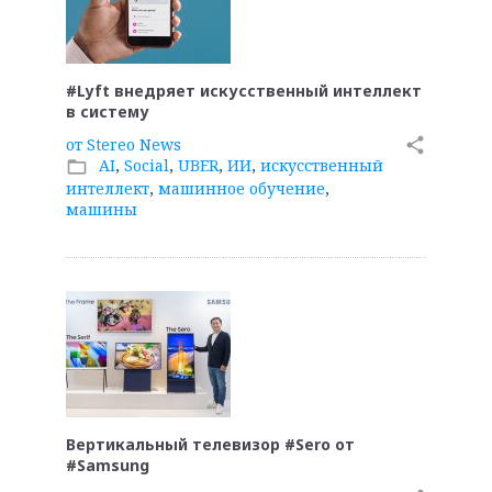
#Lyft внедряет искусственный интеллект
в систему
от
Stereo News
share
AI
,
Social
,
UBER
,
ИИ
,
искусственный
folder_open
интеллект
,
машинное обучение
,
машины
Вертикальный телевизор #Sero от
#Samsung