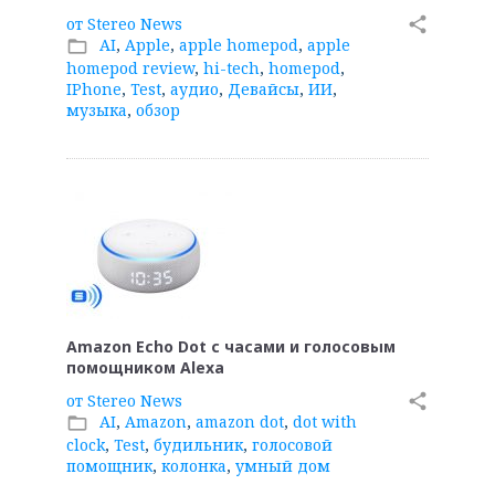
от
Stereo News
share
AI
,
Apple
,
apple homepod
,
apple
folder_open
homepod review
,
hi-tech
,
homepod
,
IPhone
,
Test
,
аудио
,
Девайсы
,
ИИ
,
музыка
,
обзор
Amazon Echo Dot с часами и голосовым
помощником Alexa
от
Stereo News
share
AI
,
Amazon
,
amazon dot
,
dot with
folder_open
clock
,
Test
,
будильник
,
голосовой
помощник
,
колонка
,
умный дом