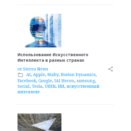
Использование Искусственного
Интеллекта в разных странах
от
Stereo News
share
AI
,
Apple
,
Bixby
,
Boston Dynamics
,
folder_open
Facebook
,
Google
,
IAI Heron
,
samsung
,
Social
,
Tesla
,
UBER
,
ИИ
,
искусственный
интеллект