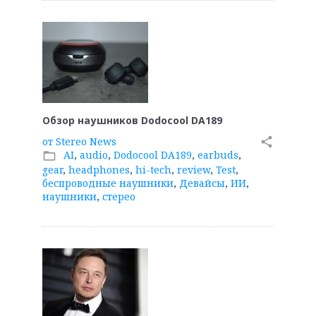
Обзор наушников Dodocool DA189
от
Stereo News
share
AI
,
audio
,
Dodocool DA189
,
earbuds
,
folder_open
gear
,
headphones
,
hi-tech
,
review
,
Test
,
беспроводные наушники
,
Девайсы
,
ИИ
,
наушники
,
стерео