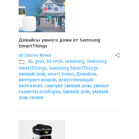
Девайсы умного дома от Samsung
SmartThings
от
Stereo News
share
AI
,
gear
,
hi-tech
,
samsung
,
Samsung
folder_open
SmartThings
,
Samsung SmartThings
умный дом
,
smart home
,
Девайсы
,
интернет вещей
,
искусственный
интеллект
,
самсунг умный дом
,
умные
гаджеты подборка
,
умный дом
,
умный
дом сяоми