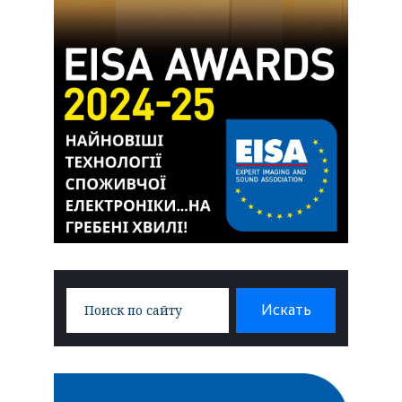
Search
Искать
for: