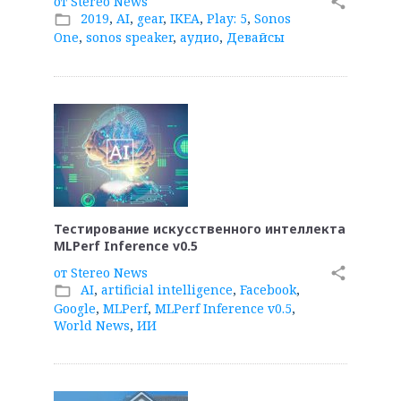
от
Stereo News
share
2019
,
AI
,
gear
,
IKEA
,
Play: 5
,
Sonos
folder_open
One
,
sonos speaker
,
аудио
,
Девайсы
Тестирование искусственного интеллекта
MLPerf Inference v0.5
от
Stereo News
share
AI
,
artificial intelligence
,
Facebook
,
folder_open
Google
,
MLPerf
,
MLPerf Inference v0.5
,
World News
,
ИИ