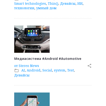
Smart technologies
,
ThinQ
,
Девайсы
,
ИИ
,
технологии
,
умный дом
Медиасистема #Android #Automotive
от
Stereo News
share
AI
,
Android
,
Social
,
system
,
Test
,
folder_open
Девайсы