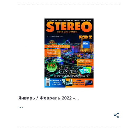
Январь / Февраль 2022 –…
…
share