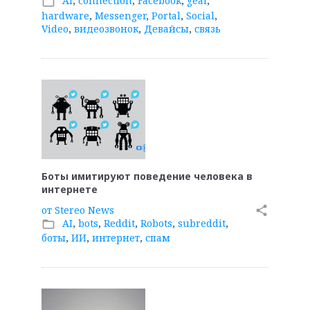
AI
,
connection
,
Facebook
,
gear
,
folder_open
hardware
,
Messenger
,
Portal
,
Social
,
Video
,
видеозвонок
,
Девайсы
,
связь
Боты имитируют поведение человека в
интернете
от
Stereo News
share
AI
,
bots
,
Reddit
,
Robots
,
subreddit
,
folder_open
боты
,
ИИ
,
интернет
,
спам