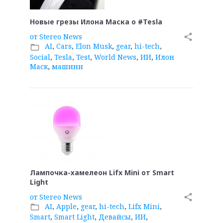
Новые грезы Илона Маска о #Tesla
от
Stereo News
share
AI
,
Cars
,
Elon Musk
,
gear
,
hi-tech
,
folder_open
Social
,
Tesla
,
Test
,
World News
,
ИИ
,
Илон
Маск
,
машини
Лампочка-хамелеон Lifx Mini от Smart
Light
от
Stereo News
share
AI
,
Apple
,
gear
,
hi-tech
,
Lifx Mini
,
folder_open
Smart
,
Smart Light
,
Девайсы
,
ИИ
,