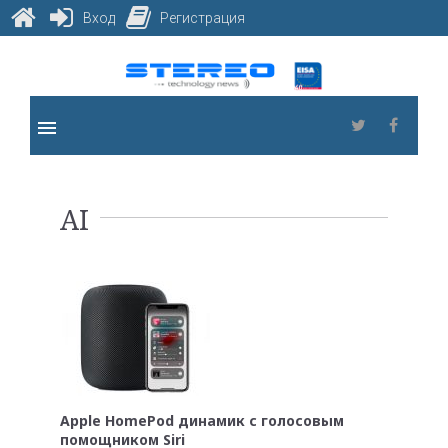
Вход
Регистрация
Skip
to
content
menu
Twitter
Faceb
Метка:
AI
AI
Apple HomePod динамик с голосовым
помощником Siri