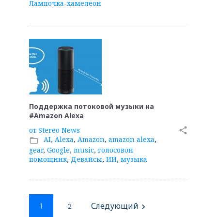
Лампочка-хамелеон
Поддержка потоковой музыки на
#Amazon Alexa
от
Stereo News
share
AI
,
Alexa
,
Amazon
,
amazon alexa
,
folder_open
gear
,
Google
,
music
,
голосовой
помощник
,
Девайсы
,
ИИ
,
музыка
Навигация
Следующий
2
navigate_next
1
по