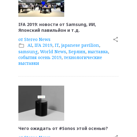
IFA 2019: новости от Samsung, ИИ,
Японский павильйон и т.д.
от
Stereo News
share
AI
,
IFA 2019
,
IT
,
japanese pavilion
,
folder_open
samsung
,
World News
,
Берлин
,
выставка
,
события осень 2019
,
технологические
выставки
Чего ожидать от #Sonos этой осенью?