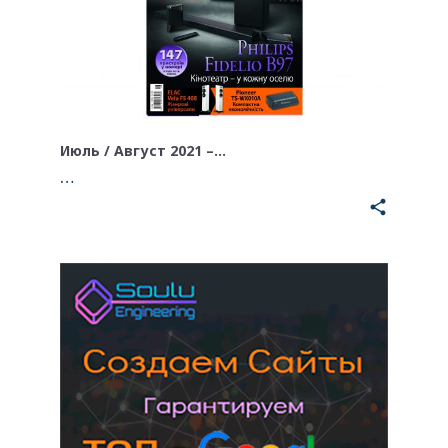
Июль / Август 2021 –…
…
share