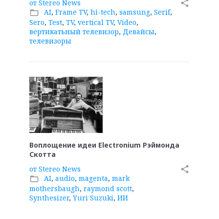
от
Stereo News
share
AI
,
Frame TV
,
hi-tech
,
samsung
,
Serif
,
folder_open
Sero
,
Test
,
TV
,
vertical TV
,
Video
,
вертикатьный телевизор
,
Девайсы
,
телевизоры
Воплощение идеи Electronium Рэймонда
Скотта
от
Stereo News
share
AI
,
audio
,
magenta
,
mark
folder_open
mothersbaugh
,
raymond scott
,
Synthesizer
,
Yuri Suzuki
,
ИИ