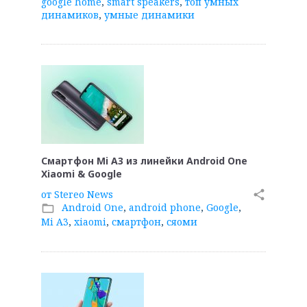
google home
,
smart speakers
,
топ умных
динамиков
,
умные динамики
Смартфон Mi A3 из линейки Android One
Xiaomi & Google
от
Stereo News
share
Android One
,
android phone
,
Google
,
folder_open
Mi A3
,
xiaomi
,
смартфон
,
сяоми