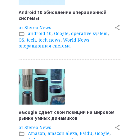
Android 10 обновление операционной
системы
от
Stereo News
share
android 10
,
Google
,
operative system
,
folder_open
OS
,
tech
,
tech news
,
World News
,
операционная система
#Google сдает свои позиции на мировом
рынке умных динамиков
от
Stereo News
share
Amazon
,
amazon alexa
,
Baidu
,
Google
,
folder_open