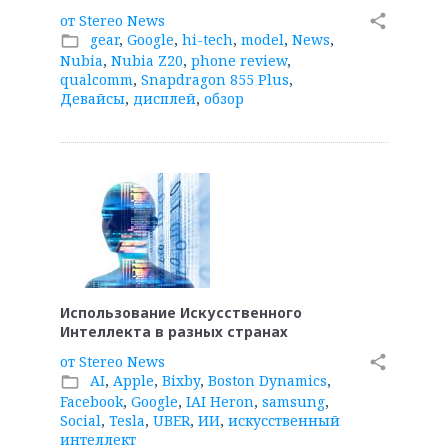
от
Stereo News
share
gear
,
Google
,
hi-tech
,
model
,
News
,
folder_open
Nubia
,
Nubia Z20
,
phone review
,
qualcomm
,
Snapdragon 855 Plus
,
Девайсы
,
дисплей
,
обзор
Использование Искусственного
Интеллекта в разных странах
от
Stereo News
share
AI
,
Apple
,
Bixby
,
Boston Dynamics
,
folder_open
Facebook
,
Google
,
IAI Heron
,
samsung
,
Social
,
Tesla
,
UBER
,
ИИ
,
искусственный
интеллект