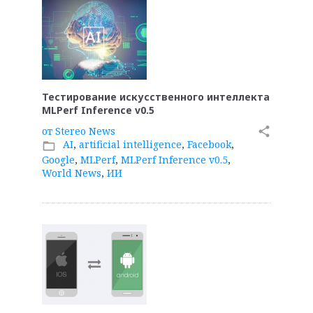
Тестирование искусственного интеллекта
MLPerf Inference v0.5
от
Stereo News
share
AI
,
artificial intelligence
,
Facebook
,
folder_open
Google
,
MLPerf
,
MLPerf Inference v0.5
,
World News
,
ИИ