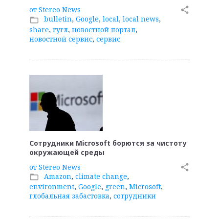
от
Stereo News
share
bulletin
,
Google
,
local
,
local news
,
folder_open
share
,
гугл
,
новостной портал
,
новостной сервис
,
сервис
Сотрудники Microsoft борются за чистоту
окружающей среды
от
Stereo News
share
Amazon
,
climate change
,
folder_open
environment
,
Google
,
green
,
Microsoft
,
глобальная забастовка
,
сотрудники