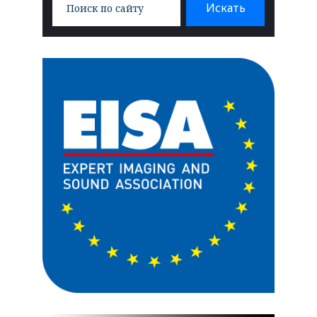
Искать
for: