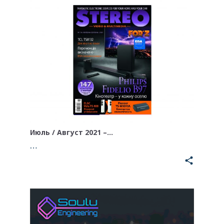
Июль / Август 2021 –…
…
share