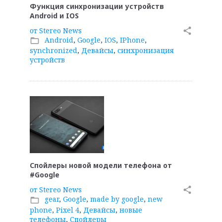
Функция синхронизации устройств
Android и IOS
от
Stereo News
share
Android
,
Google
,
IOS
,
IPhone
,
folder_open
synchronized
,
Девайсы
,
синхронизация
устройств
Спойлеры новой модели телефона от
#Google
от
Stereo News
share
gear
,
Google
,
made by google
,
new
folder_open
phone
,
Pixel 4
,
Девайсы
,
новые
телефоны
,
Спойлеры