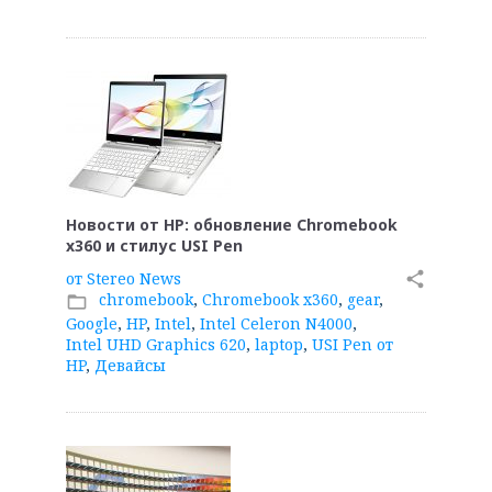
Новости от HP: обновление Chromebook
x360 и стилус USI Pen
от
Stereo News
share
chromebook
,
Chromebook x360
,
gear
,
folder_open
Google
,
HP
,
Intel
,
Intel Celeron N4000
,
Intel UHD Graphics 620
,
laptop
,
USI Pen от
HP
,
Девайсы