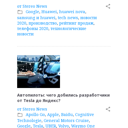
от
Stereo News
share
Google
,
Huawei
,
huawei nova
,
folder_open
samsung и huawei
,
tech news
,
новости
2020
,
производство
,
рейтинг продаж
,
телефоны 2020
,
технологические
новости
Автопилоты: чего добились разработчики
от Tesla до Яндекс?
от
Stereo News
share
Apollo Go
,
Apple
,
Baidu
,
Cognitive
folder_open
Technologie
,
General Motors Cruise
,
Google
,
Tesla
,
UBER
,
Volvo
,
Waymo One