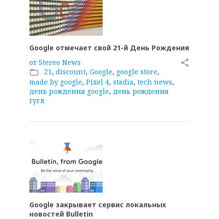
Google отмечает свой 21-й День Рождения
от
Stereo News
share
21
,
discount
,
Google
,
google store
,
folder_open
made by google
,
Pixel 4
,
stadia
,
tech news
,
день рождения google
,
день рождения
гугл
Google закрывает сервис локальных
новостей Bulletin