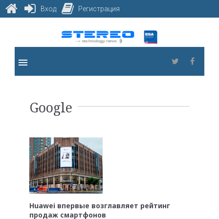
Вход
Регистрация
Skip
to
content
menu
Twitter
Faceb
Метка:
Google
Google
Huawei впервые возглавляет рейтинг
продаж смартфонов