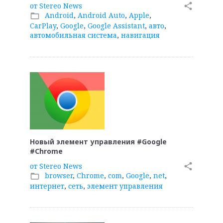
от
Stereo News
share
Android
,
Android Auto
,
Apple
,
folder_open
CarPlay
,
Google
,
Google Assistant
,
авто
,
автомобильная система
,
навигация
Новый элемент управления #Google
#Chrome
от
Stereo News
share
browser
,
Chrome
,
com
,
Google
,
net
,
folder_open
интернет
,
сеть
,
элемент управления