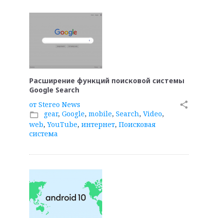
Расширение функций поисковой системы
Google Search
от
Stereo News
share
gear
,
Google
,
mobile
,
Search
,
Video
,
folder_open
web
,
YouTube
,
интернет
,
Поисковая
система