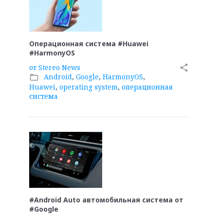
Операционная система #Huawei
#HarmonyOS
от
Stereo News
share
Android
,
Google
,
HarmonyOS
,
folder_open
Huawei
,
operating system
,
операционная
система
#Android Auto автомобильная система от
#Google