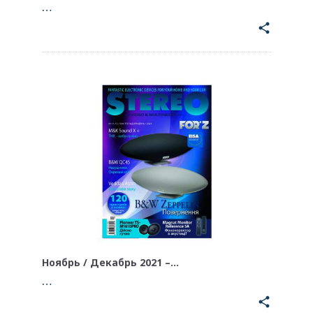
…
share
Ноябрь / Декабрь 2021 –…
…
share