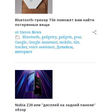
Bluetooth-трекер Tile поможет вам найти
потерянные вещи
от
Stereo News
share
Bluetooth
,
gadgetry
,
gadgets
,
gear
,
folder_open
Google
,
Google Assistant
,
mobile
,
tile
,
tracker
,
voice assistant
,
Девайсы
,
интернет
Nubia Z20 или “дисплей на задней панели”
обзор