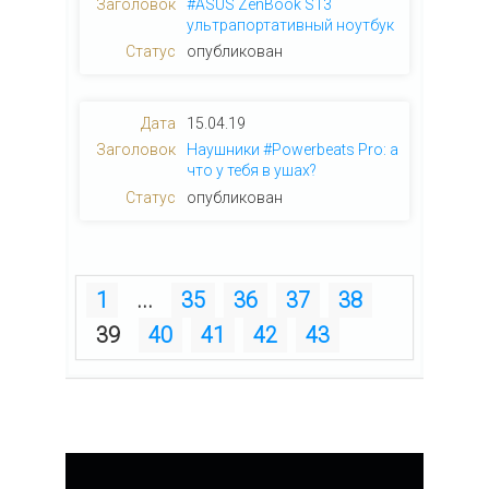
#ASUS ZenBook S13
ультрапортативный ноутбук
опубликован
15.04.19
Наушники #Powerbeats Pro: а
что у тебя в ушах?
опубликован
1
...
35
36
37
38
39
40
41
42
43