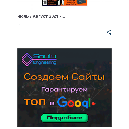
Июль / Август 2021 –…
…
share