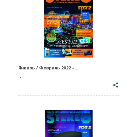
Январь / Февраль 2022 –…
…
share