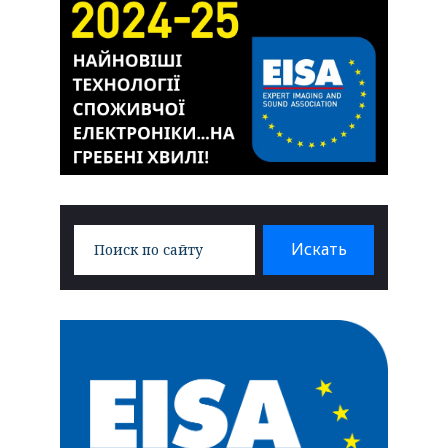
Search
Искать
for: