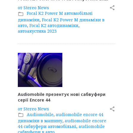
от
Stereo News
share
Focal K2 Power M автомобільні
folder_open
динаміки
,
Focal K2 Power M динаміки в
авто
,
Focal K2 автодинаміки
,
автоакустика 2023
Audiomobile презентує нові сабвуфери
серії Encore 44
от
Stereo News
share
Audiomobile
,
audiomobile encore 44
folder_open
динаміки в машину
,
audiomobile encore
44 сабвуфери автомобільні
,
audiomobile
сабвуфери в авто