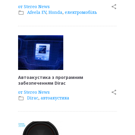
от
Stereo News
share
Afeela EV
,
Honda
,
електромобіль
folder_open
Автоакустика з програмним
забезпеченням Dirac
от
Stereo News
share
Dirac
,
автоакустика
folder_open