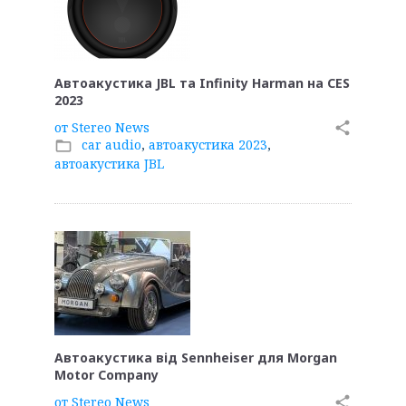
Автоакустика JBL та Infinity Harman на CES
2023
от
Stereo News
share
car audio
,
автоакустика 2023
,
folder_open
автоакустика JBL
Автоакустика від Sennheiser для Morgan
Motor Company
от
Stereo News
share