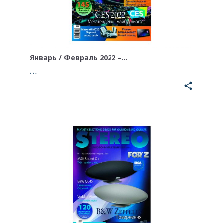
Январь / Февраль 2022 –…
…
share