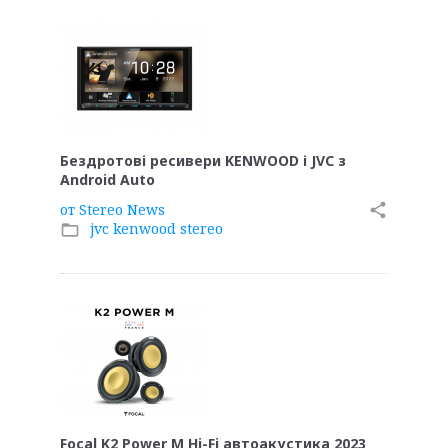
Бездротові ресивери KENWOOD і JVC з
Android Auto
от
Stereo News
share
jvc kenwood stereo
folder_open
Focal K2 Power M Hi-Fi автоакустика 2023