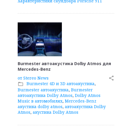
Характеристики саундбара Porsche 911
Burmester автоакустика Dolby Atmos для
Mercedes-Benz
от
Stereo News
share
Burmester 4D и 3D автоакустика
,
folder_open
Burmester автоакустика
,
Burmester
автоакустика Dolby Atmos
,
Dolby Atmos
Music в автомобилях
,
Mercedes-Benz
акустика dolby atmos
,
автоакустика Dolby
Atmos
,
акустика Dolby Atmos