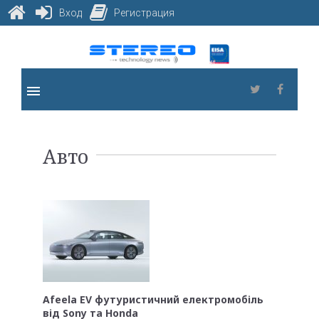
Вход
Регистрация
Skip
to
content
menu
Twitter
Faceb
Рубрика:
Авто
Авто
Afeela EV футуристичний електромобіль
від Sony та Honda