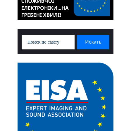
Search
Искать
for: