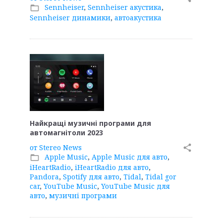
Sennheiser
,
Sennheiser акустика
,
folder_open
Sennheiser динамики
,
автоакустика
Найкращі музичні програми для
автомагнітоли 2023
от
Stereo News
share
Apple Music
,
Apple Music для авто
,
folder_open
iHeartRadio
,
iHeartRadio для авто
,
Pandora
,
Spotify для авто
,
Tidal
,
Tidal gor
car
,
YouTube Music
,
YouTube Music для
авто
,
музичні програми