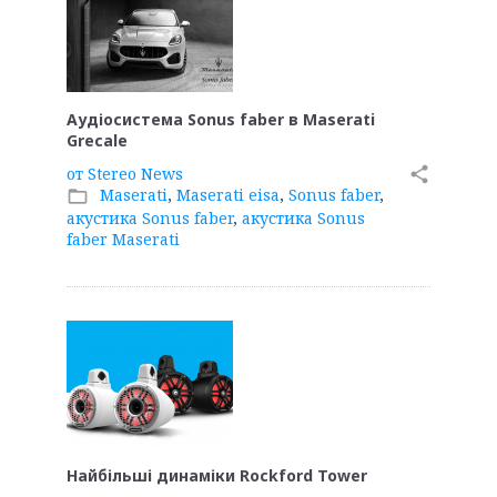
Аудіосистема Sonus faber в Maserati
Grecale
от
Stereo News
share
Maserati
,
Maserati eisa
,
Sonus faber
,
folder_open
акустика Sonus faber
,
акустика Sonus
faber Maserati
Найбільші динаміки Rockford Tower