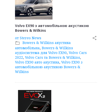
Volvo EX90 з автомобільною акустикою
Bowers & Wilkins
от
Stereo News
share
Bowers & Wilkins акустика
folder_open
автомобільна
,
Bowers & Wilkins
аудіосистема для Volvo EX90
,
Volvo Cars
2022
,
Volvo Cars та Bowers & Wilkins
,
Volvo EX90 авто акустика
,
Volvo EX90 з
автомобільною акустикою Bowers &
Wilkins