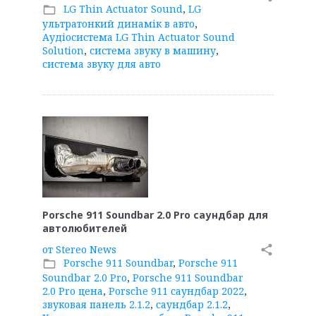
LG Thin Actuator Sound
,
LG
folder_open
ультратонкий динамік в авто
,
Аудіосистема LG Thin Actuator Sound
Solution
,
система звуку в машину
,
система звуку для авто
Porsche 911 Soundbar 2.0 Pro саундбар для
автолюбителей
от
Stereo News
share
Porsche 911 Soundbar
,
Porsche 911
folder_open
Soundbar 2.0 Pro
,
Porsche 911 Soundbar
2.0 Pro цена
,
Porsche 911 саундбар 2022
,
звуковая панель 2.1.2
,
саундбар 2.1.2
,