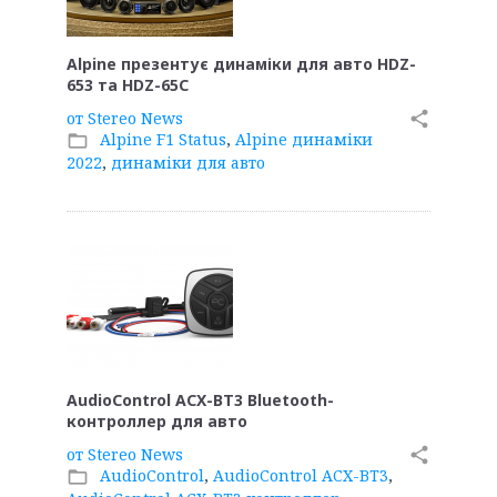
Alpine презентує динаміки для авто HDZ-
653 та HDZ-65C
от
Stereo News
share
Alpine F1 Status
,
Alpine динаміки
folder_open
2022
,
динаміки для авто
AudioControl ACX-BT3 Bluetooth-
контроллер для авто
от
Stereo News
share
AudioControl
,
AudioControl ACX-BT3
,
folder_open