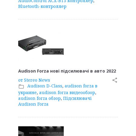
AudioControl ACX-BT3 контроллер
,
Bluetooth-контроллер
Audison Forza нові підсилювачі в авто 2022
от
Stereo News
share
Audison D-Class
,
audison forza в
folder_open
украине
,
audison forza видеообзор
,
audison forza обзор
,
Підсилювачі
Audison Forza