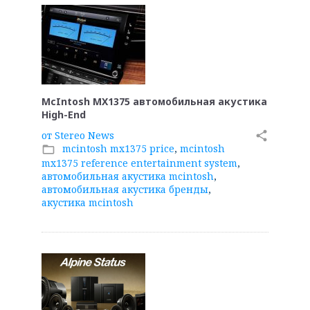
McIntosh MX1375 автомобильная акустика
High-End
от
Stereo News
share
mcintosh mx1375 price
,
mcintosh
folder_open
mx1375 reference entertainment system
,
автомобильная акустика mcintosh
,
автомобильная акустика бренды
,
акустика mcintosh