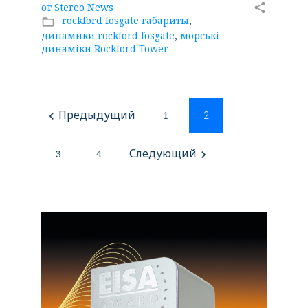
от
Stereo News
share
rockford fosgate габариты
,
folder_open
динамики rockford fosgate
,
морські
динаміки Rockford Tower
Навигация
Предыдущий
1
navigate_before
2
по
записям
Следующий
3
4
navigate_next