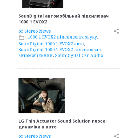
SounDigital автомобільний підсилювач
1000.1 EVOX2
от
Stereo News
share
1000.1 EVOX2 підсилювач звуку
,
folder_open
SounDigital 1000.1 EVOX2 авто
,
SounDigital 1000.1 EVOX2 підсилювач
автомобільний
,
SounDigital Car Audio
LG Thin Actuator Sound Solution плоскі
динаміки в авто
от
Stereo News
share